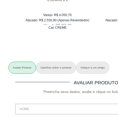
Varejo:
R$
4.050,70
Atacado:
R$
2.550,90
(Apenas Revendedor)
Atacado:
10
x
de
R$ 255,09
Cat:
CREME
Avaliar Produto
Opiniões sobre o produto
Indique à um amigo
AVALIAR PRODUT
Preencha seus dados, avalie e clique no bot