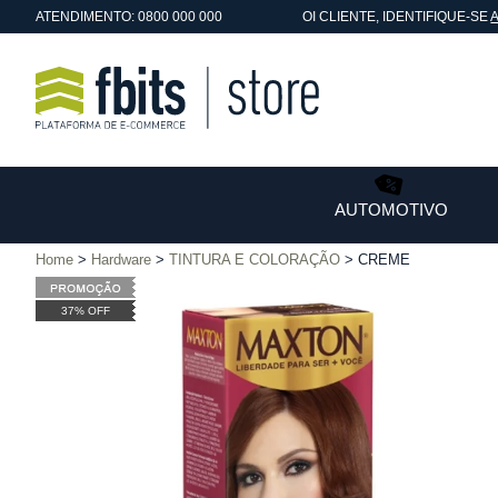
ATENDIMENTO: 0800 000 000
OI
CLIENTE
, IDENTIFIQUE-SE
AUTOMOTIVO
Home
Hardware
TINTURA E COLORAÇÃO
CREME
37% OFF