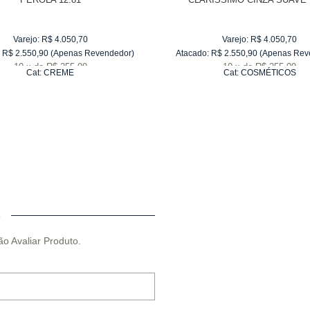
Varejo:
R$
4.050,70
Varejo:
R$
4.050,70
R$
2.550,90
(Apenas Revendedor)
Atacado:
R$
2.550,90
(Apenas Rev
10
x
de
R$ 255,09
10
x
de
R$ 255,09
Cat:
CREME
Cat:
COSMÉTICOS
O
ão Avaliar Produto.