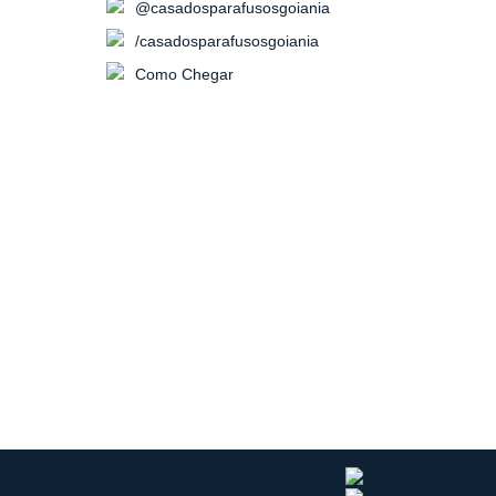
@casadosparafusosgoiania
/casadosparafusosgoiania
Como Chegar