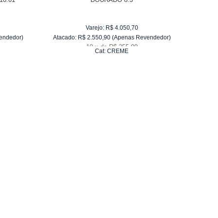
Varejo:
R$
4.050,70
endedor)
Atacado:
R$
2.550,90
(Apenas Revendedor)
Atacad
10
x
de
R$ 255,09
Cat:
CREME