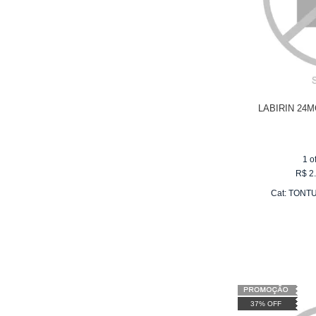
LABIRIN 24
1
o
R$
2
Cat:
TONTU
37% OFF