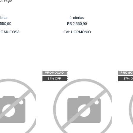
MG FQM
fertas
1
ofertas
.550,90
R$
2.550,90
 E MUCOSA
Cat:
HORMÔNIO
37% OFF
37% O