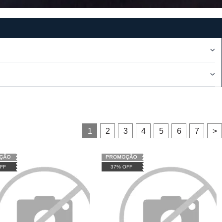
1
2
3
4
5
6
7
>
FF
37% OFF