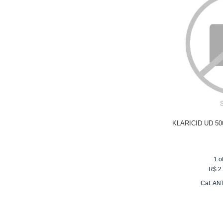
KLARICID UD 5
1
o
R$
2
Cat:
ANT