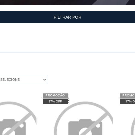
FILTRAR POR
ELECIONE
37% OFF
37% O