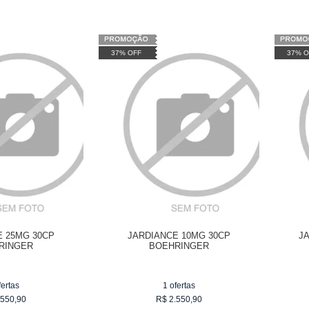
37% OFF
37% O
E 25MG 30CP
JARDIANCE 10MG 30CP
J
RINGER
BOEHRINGER
fertas
1
ofertas
.550,90
R$
2.550,90