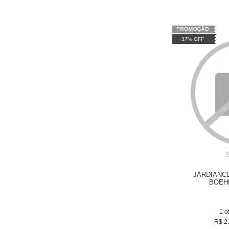
37% OFF
JARDIANC
BOEH
1
o
R$
2