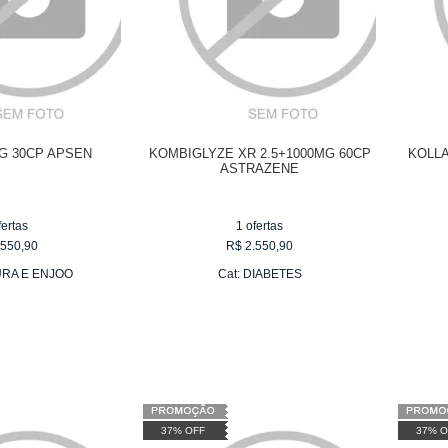
MG 30CP APSEN
KOMBIGLYZE XR 2.5+1000MG 60CP
KOLL
ASTRAZENE
fertas
1
ofertas
.550,90
R$
2.550,90
RA E ENJOO
Cat:
DIABETES
37% OFF
37% O