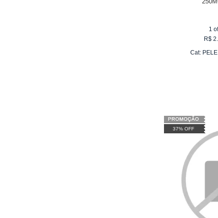
250
1
o
R$
2
Cat:
PELE
37% OFF