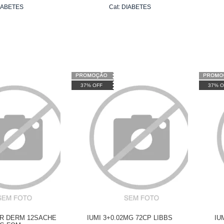
IABETES
Cat:
DIABETES
37% OFF
37% O
CR DERM 12SACHE
IUMI 3+0.02MG 72CP LIBBS
IU