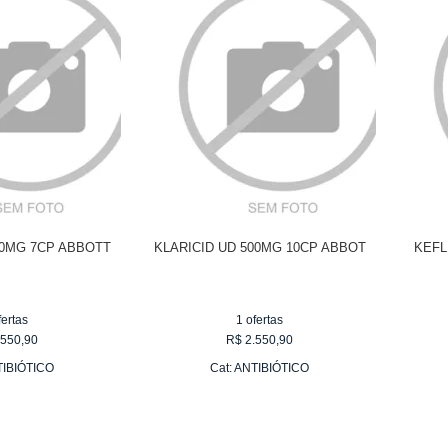
00MG 7CP ABBOTT
KLARICID UD 500MG 10CP ABBOT
KEFL
fertas
1
ofertas
.550,90
R$
2.550,90
IBIÓTICO
Cat:
ANTIBIÓTICO