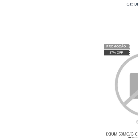
Cat:
D
37% OFF
IXIUM 50MG/G 