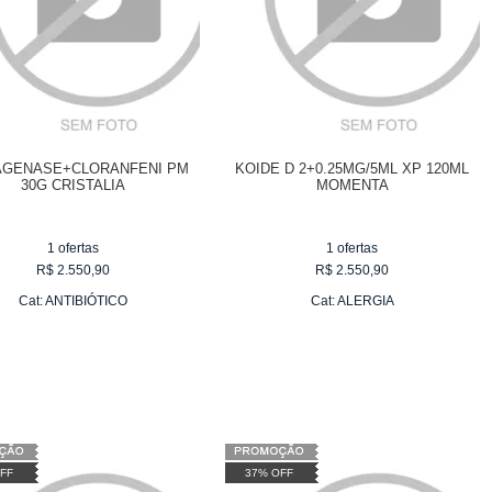
AGENASE+CLORANFENI PM
KOIDE D 2+0.25MG/5ML XP 120ML
30G CRISTALIA
MOMENTA
1
ofertas
1
ofertas
R$
2.550,90
R$
2.550,90
Cat:
ANTIBIÓTICO
Cat:
ALERGIA
FF
37% OFF