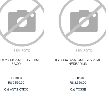
EX 250MG/5ML SUS 100ML
KALOBA 825MG/ML GTS 20ML
BAGO
HERBARIUM
1
ofertas
1
ofertas
R$
2.550,90
R$
2.550,90
Cat:
ANTIBIÓTICO
Cat:
TOSSE