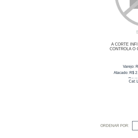
A CORTE INF
CONTROLA O
Varejo:
R
Atacado:
R$
2
Reve
Cat:
10
x
de
ORDENAR POR:
S