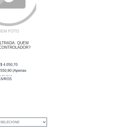
ILTRADA: QUEM
 CONTROLADOR?
$
4.050,70
.550,90
(Apenas
ndedor)
LIVROS
R$ 255,09
ELECIONE