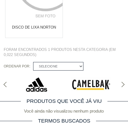
DISCO DE LIXA NORTON
Varejo:
R$
4.050,70
FORAM ENCONTRADOS
1 PRODUTOS
NESTA CATEGORIA (EM
Atacado:
R$
2.550,90
(Apenas
0,022 SEGUNDOS)
Revendedor)
Cat:
LIXA
10
x
de
R$ 255,09
ORDENAR POR:
SELECIONE
COMPRAR
PRODUTOS QUE VOCÊ JÁ VIU
Você ainda não visualizou nenhum produto
TERMOS BUSCADOS