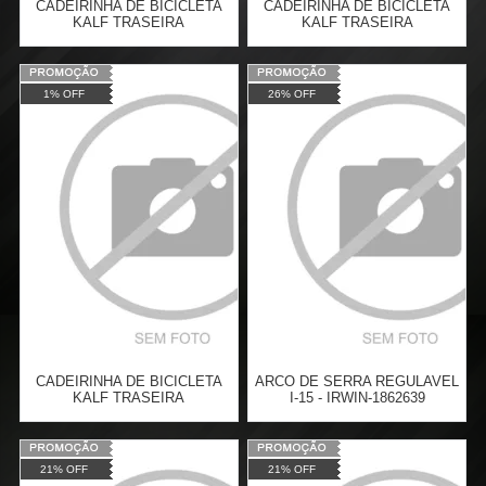
CADEIRINHA DE BICICLETA
CADEIRINHA DE BICICLETA
KALF TRASEIRA
KALF TRASEIRA
Varejo:
R$
110,00
Varejo:
R$
110,00
1% OFF
26% OFF
Atacado:
R$
108,90
(Apenas
Atacado:
R$
108,90
(Apenas
Revendedor)
Revendedor)
Cat:
CADEIRINHA
Cat:
CADEIRINHA
6
x
de
R$ 18,15
6
x
de
R$ 18,15
COMPRAR
COMPRAR
CADEIRINHA DE BICICLETA
ARCO DE SERRA REGULAVEL
KALF TRASEIRA
I-15 - IRWIN-1862639
Varejo:
R$
110,00
Varejo:
R$
150,64
21% OFF
21% OFF
Atacado:
R$
108,90
(Apenas
Atacado:
R$
109,97
(Apenas