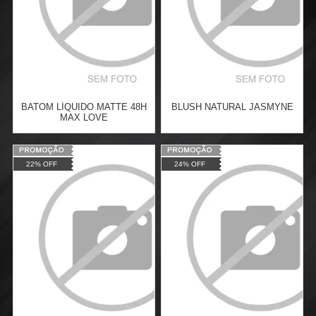
BATOM LÍQUIDO MATTE 48H
BLUSH NATURAL JASMYNE
MAX LOVE
Varejo:
R$
16,90
Varejo:
R$
16,50
22% OFF
24% OFF
Atacado:
R$
13,99
(Apenas
Atacado:
R$
13,99
(Apenas
Revendedor)
Revendedor)
Cat:
FACE
Cat:
FACE
2
x
de
R$ 7,00
2
x
de
R$ 7,00
COMPRAR
COMPRAR