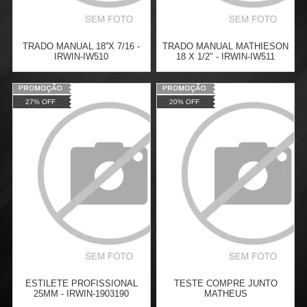
TRADO MANUAL 18''X 7/16 -
TRADO MANUAL MATHIESON
IRWIN-IW510
18 X 1/2" - IRWIN-IW511
Varejo:
R$
85,79
Varejo:
R$
91,74
27% OFF
20% OFF
Atacado:
R$
62,63
(Apenas
Atacado:
R$
66,97
(Apenas
Revendedor)
Revendedor)
Cat:
ACESSÓRIOS P/
Cat:
ACESSÓRIOS P/
6
x
de
R$ 10,44
6
x
de
R$ 11,16
PERFURADORES DE SOLO
PERFURADORES DE SOLO
COMPRAR
COMPRAR
ESTILETE PROFISSIONAL
TESTE COMPRE JUNTO
25MM - IRWIN-1903190
MATHEUS