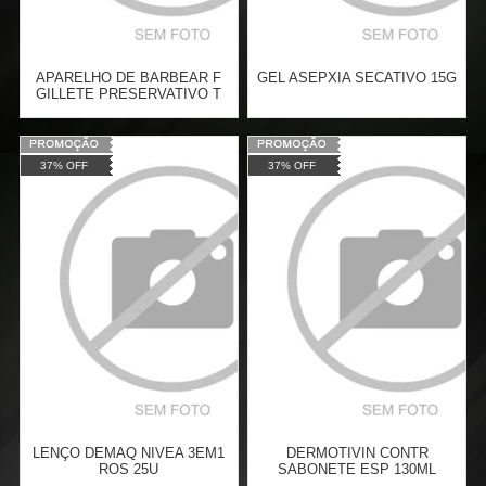
APARELHO DE BARBEAR F
GEL ASEPXIA SECATIVO 15G
GILLETE PRESERVATIVO T
ULTRAG3 2U
Varejo:
R$
4.050,70
Varejo:
R$
4.050,70
37% OFF
37% OFF
Atacado:
R$
2.550,90
(Apenas
Atacado:
R$
2.550,90
(Apenas
Revendedor)
Revendedor)
Cat:
ACESSÓRIOS
Cat:
CREME DENTAL
10
x
de
R$ 255,09
10
x
de
R$ 255,09
COMPRAR
COMPRAR
LENÇO DEMAQ NIVEA 3EM1
DERMOTIVIN CONTR
ROS 25U
SABONETE ESP 130ML