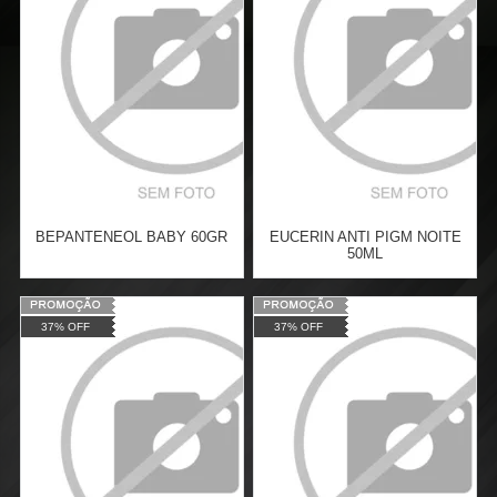
COMPRAR
COMPRAR
BEPANTENEOL BABY 60GR
EUCERIN ANTI PIGM NOITE
50ML
Varejo:
R$
4.050,70
Varejo:
R$
4.050,70
37% OFF
37% OFF
Atacado:
R$
2.550,90
(Apenas
Atacado:
R$
2.550,90
(Apenas
Revendedor)
Revendedor)
Cat:
ASSADURA
Cat:
ROSTO
10
x
de
R$ 255,09
10
x
de
R$ 255,09
COMPRAR
COMPRAR