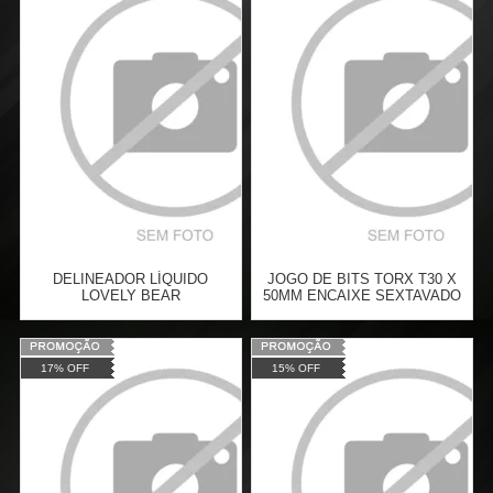
Atacado:
R$
9,99
(Apenas
Atacado:
R$
9,99
(Apenas
Revendedor)
Revendedor)
Cat:
FACE
Cat:
FACE
COMPRAR
COMPRAR
DELINEADOR LÍQUIDO
JOGO DE BITS TORX T30 X
LOVELY BEAR
50MM ENCAIXE SEXTAVADO
1/4" COM 5 PEÇAS - SATA-
ST59337
Varejo:
R$
17,90
Varejo:
R$
16,87
17% OFF
15% OFF
Atacado:
R$
10,99
(Apenas
Atacado:
R$
12,32
(Apenas
Revendedor)
Revendedor)
Cat:
FACE
Cat:
BITS PARA PARAFUSADEIRA
2
x
de
R$ 5,50
2
x
de
R$ 6,16
COMPRAR
COMPRAR