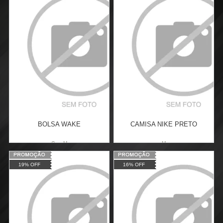
Revendedor)
Revendedor)
Cat:
CADEIRINHA
Cat:
ARCO DE SERRA
6
x
de
R$ 18,15
6
x
de
R$ 18,33
COMPRAR
COMPRAR
BOLSA WAKE
CAMISA NIKE PRETO
G
M
M
Varejo:
R$
139,99
Varejo:
R$
139,99
19% OFF
16% OFF
Atacado:
R$
109,99
(Apenas
Atacado:
R$
109,99
(Apenas
Revendedor)
Revendedor)
Cat:
CATEGORIA EXEMPLO
Cat:
MANGA CURTA
6
x
de
R$ 18,33
6
x
de
R$ 18,33
COMPRAR
COMPRAR