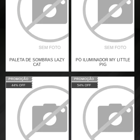
COMPRAR
COMPRAR
PALETA DE SOMBRAS LAZY
PÓ ILUMINADOR MY LITTLE
CAT
PIG
Varejo:
R$
29,90
Varejo:
R$
32,90
44% OFF
54% OFF
Atacado:
R$
16,99
(Apenas
Atacado:
R$
16,99
(Apenas
Revendedor)
Revendedor)
Cat:
FACE
Cat:
FACE
3
x
de
R$ 5,66
3
x
de
R$ 5,66
COMPRAR
COMPRAR