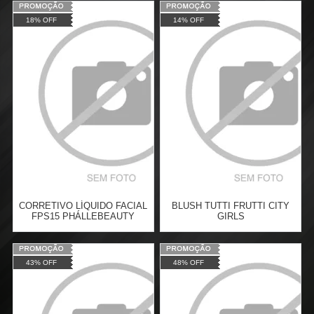
Varejo:
R$
20,00
18% OFF
14% OFF
Atacado:
R$
15,00
(Apenas
Revendedor)
Cat:
ACESSÓRIOS
Cat:
3
x
de
R$ 5,00
TELEVENDAS TESTE DE
COMPRAR
TELEVENDAS
ESTAMOS EFETUANDO
TESTES
CORRETIVO LÍQUIDO FACIAL
BLUSH TUTTI FRUTTI CITY
FPS15 PHÁLLEBEAUTY
GIRLS
Varejo:
R$
19,54
Varejo:
R$
19,90
43% OFF
48% OFF
Atacado:
R$
15,99
(Apenas
Atacado:
R$
16,99
(Apenas
Revendedor)
Revendedor)
Cat:
FACE
Cat:
FACE
3
x
de
R$ 5,33
3
x
de
R$ 5,66