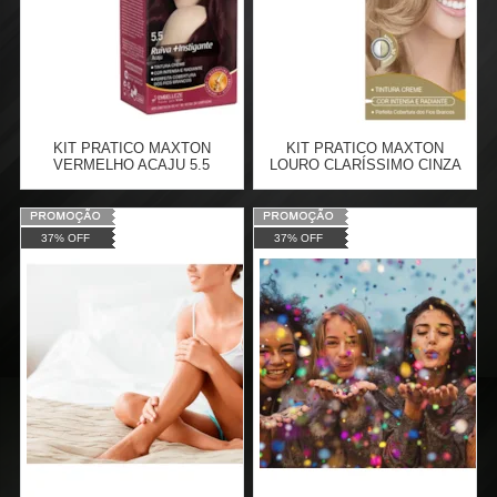
KIT PRATICO MAXTON
KIT PRATICO MAXTON
VERMELHO ACAJU 5.5
LOURO CLARÍSSIMO CINZA
SUAVE 10.01
Varejo:
R$
4.050,70
Varejo:
R$
4.050,70
37% OFF
37% OFF
Atacado:
R$
2.550,90
(Apenas
Atacado:
R$
2.550,90
(Apenas
Revendedor)
Revendedor)
Cat:
COSMÉTICOS
Cat:
COSMÉTICOS
10
x
de
R$ 255,09
10
x
de
R$ 255,09
COMPRAR
COMPRAR