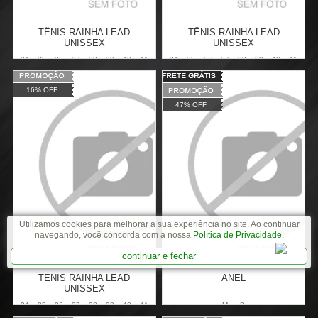
TÊNIS RAINHA LEAD
TÊNIS RAINHA LEAD
UNISSEX
UNISSEX
34
35
36
37
38
39
40
41
34
35
36
37
38
39
40
41
42
43
44
42
43
16% OFF
Varejo:
R$
149,90
Varejo:
R$
149,90
47% OFF
Atacado:
R$
124,90
(Apenas
Atacado:
R$
124,90
(Apenas
Revendedor)
Revendedor)
Cat:
MASCULINO
Cat:
MASCULINO
6
x
de
R$ 20,82
6
x
de
R$ 20,82
COMPRAR
COMPRAR
Utilizamos cookies para melhorar a sua experiência no site. Ao continuar
navegando, você concorda com a nossa
Política de Privacidade
.
continuar e fechar
TÊNIS RAINHA LEAD
ANEL
UNISSEX
34
35
36
37
38
39
40
41
M
P