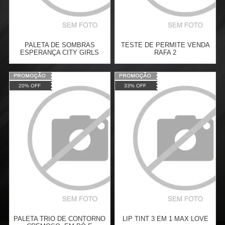
PALETA DE SOMBRAS
TESTE DE PERMITE VENDA
ESPERANÇA CITY GIRLS
RAFA 2
Varejo:
R$
33,95
Varejo:
R$
43,90
20% OFF
33% OFF
Atacado:
R$
18,99
(Apenas
Atacado:
R$
19,90
(Apenas
Revendedor)
Revendedor)
Cat:
FACE
Cat:
AVENTURA
3
x
de
R$ 6,33
3
x
de
R$ 6,63
COMPRAR
COMPRAR
PALETA TRIO DE CONTORNO
LIP TINT 3 EM 1 MAX LOVE