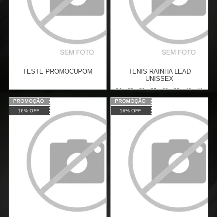
TESTE PROMOCUPOM
TÊNIS RAINHA LEAD
UNISSEX
34
35
36
37
38
39
40
41
42
43
44
Varejo:
R$
153,79
16% OFF
16% OFF
Atacado:
R$
123,79
(Apenas
Varejo:
R$
149,90
Revendedor)
Atacado:
R$
124,90
(Apenas
Cat:
6
x
de
R$ 20,63
Revendedor)
Cat:
MASCULINO
6
x
de
R$ 20,82
COMPRAR
COMPRAR