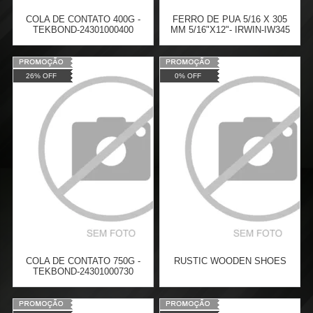
COLA DE CONTATO 400G -
FERRO DE PUA 5/16 X 305
TEKBOND-24301000400
MM 5/16"X12"- IRWIN-IW345
Varejo:
R$
38,60
Varejo:
R$
48,81
26% OFF
0% OFF
Atacado:
R$
28,18
(Apenas
Atacado:
R$
35,63
(Apenas
Revendedor)
Revendedor)
Cat:
COLAS E VEDADORES
Cat:
FERRO DE PUA
5
x
de
R$ 5,64
6
x
de
R$ 5,94
COMPRAR
COMPRAR
COLA DE CONTATO 750G -
RUSTIC WOODEN SHOES
TEKBOND-24301000730
Varejo:
R$
50,82
Varejo:
R$
43,90