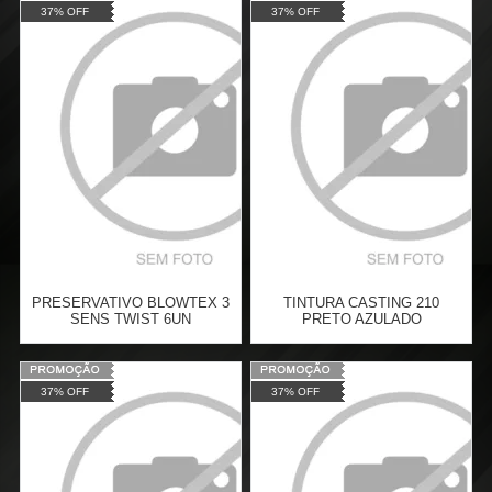
Varejo:
R$
4.050,70
Varejo:
R$
4.050,70
37% OFF
37% OFF
Atacado:
R$
2.550,90
(Apenas
Atacado:
R$
2.550,90
(Apenas
Revendedor)
Revendedor)
Cat:
ROSTO
Cat:
AMAMENTAÇÃO
10
x
de
R$ 255,09
10
x
de
R$ 255,09
COMPRAR
COMPRAR
PRESERVATIVO BLOWTEX 3
TINTURA CASTING 210
SENS TWIST 6UN
PRETO AZULADO
Varejo:
R$
4.050,70
Varejo:
R$
4.050,70
37% OFF
37% OFF
Atacado:
R$
2.550,90
(Apenas
Atacado:
R$
2.550,90
(Apenas
Revendedor)
Revendedor)
Cat:
CORPO
Cat:
CABELO
10
x
de
R$ 255,09
10
x
de
R$ 255,09
COMPRAR
COMPRAR