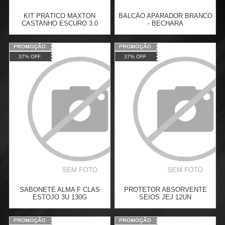
KIT PRÁTICO MAXTON
BALCÃO APARADOR BRANCO
CASTANHO ESCURO 3.0
- BECHARA
Varejo:
R$
4.050,70
Varejo:
R$
4.050,70
37% OFF
37% OFF
Atacado:
R$
2.550,90
(Apenas
Atacado:
R$
2.550,90
(Apenas
Revendedor)
Revendedor)
Cat:
COSMÉTICOS
Cat:
BALCÕES APARADORES
10
x
de
R$ 255,09
10
x
de
R$ 255,09
COMPRAR
COMPRAR
SABONETE ALMA F CLAS
PROTETOR ABSORVENTE
ESTOJO 3U 130G
SEIOS JEJ 12UN