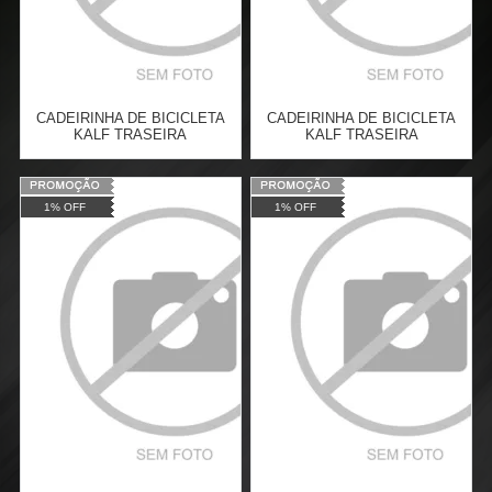
CADEIRINHA DE BICICLETA
CADEIRINHA DE BICICLETA
KALF TRASEIRA
KALF TRASEIRA
Varejo:
R$
110,00
Varejo:
R$
110,00
1% OFF
1% OFF
Atacado:
R$
108,90
(Apenas
Atacado:
R$
108,90
(Apenas
Revendedor)
Revendedor)
Cat:
CADEIRINHA
Cat:
CADEIRINHA
6
x
de
R$ 18,15
6
x
de
R$ 18,15
COMPRAR
COMPRAR