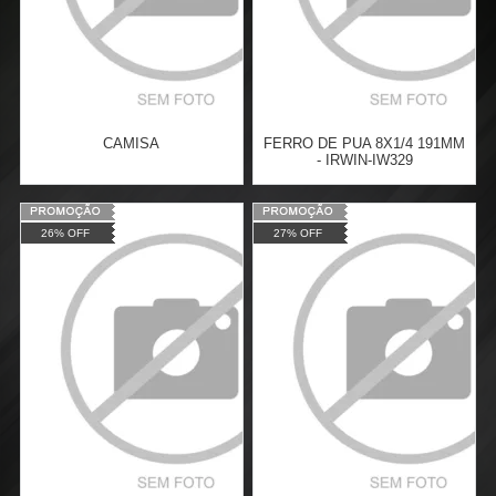
CAMISA
FERRO DE PUA 8X1/4 191MM
- IRWIN-IW329
Varejo:
R$
30,00
Varejo:
R$
36,24
26% OFF
27% OFF
Atacado:
R$
25,00
(Apenas
Atacado:
R$
26,46
(Apenas
Revendedor)
Revendedor)
Cat:
BLACK FRIDAY
Cat:
FERRO DE PUA
5
x
de
R$ 5,00
5
x
de
R$ 5,29
COMPRAR
COMPRAR