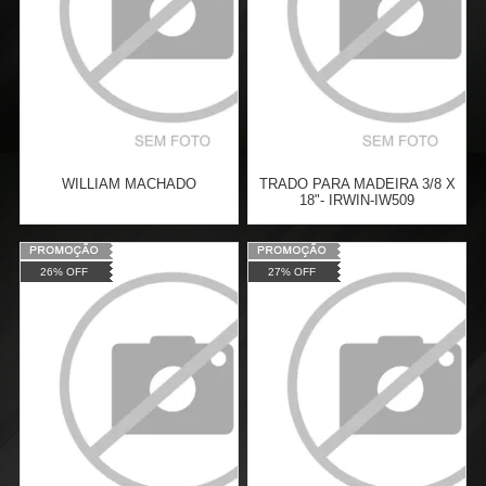
WILLIAM MACHADO
TRADO PARA MADEIRA 3/8 X
18"- IRWIN-IW509
Varejo:
R$
70,00
Varejo:
R$
85,79
26% OFF
27% OFF
Atacado:
R$
60,00
(Apenas
Atacado:
R$
62,63
(Apenas
Revendedor)
Revendedor)
Cat:
Cat:
ACESSÓRIOS P/
6
x
de
R$ 10,00
6
x
de
R$ 10,44
PERFURADORES DE SOLO
COMPRAR
COMPRAR