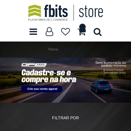
Home
BlackFriday
FILTRAR POR
COR