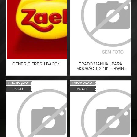
PERFURADORES DE SOLO
COMPRAR
COMPRAR
GENERIC FRESH BACON
TRADO MANUAL PARA
MOURÃO 1 X 18" - IRWIN-
IW517
Varejo:
R$
4.050,70
Varejo:
R$
138,16
1% OFF
1% OFF
Atacado:
R$
100,00
(Apenas
Atacado:
R$
100,86
(Apenas
Revendedor)
Revendedor)
Cat:
TÊNIS
Cat:
BROCAS
6
x
de
R$ 16,67
6
x
de
R$ 16,81
COMPRAR
COMPRAR