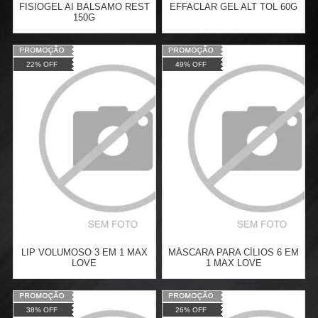
FISIOGEL AI BALSAMO REST
EFFACLAR GEL ALT TOL 60G
150G
Varejo:
R$
4.050,70
Varejo:
R$
4.050,70
22% OFF
49% OFF
Atacado:
R$
2.550,90
(Apenas
Atacado:
R$
2.550,90
(Apenas
Revendedor)
Revendedor)
Cat:
ROSTO
Cat:
ROSTO
10
x
de
R$ 255,09
10
x
de
R$ 255,09
COMPRAR
COMPRAR
LIP VOLUMOSO 3 EM 1 MAX
MÁSCARA PARA CÍLIOS 6 EM
LOVE
1 MAX LOVE
Varejo:
R$
12,90
Varejo:
R$
19,85
38% OFF
26% OFF