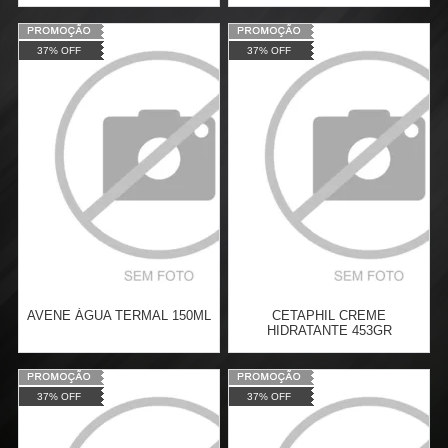
Varejo:
R$
4.050,70
Varejo:
R$
4.050,70
37% OFF
37% OFF
Atacado:
R$
2.550,90
(Apenas
Atacado:
R$
2.550,90
(Apenas
Revendedor)
Revendedor)
Cat:
LENÇO
Cat:
ROSTO
10
x
de
R$ 255,09
10
x
de
R$ 255,09
COMPRAR
COMPRAR
AVENE ÁGUA TERMAL 150ML
CETAPHIL CREME
HIDRATANTE 453GR
Varejo:
R$
4.050,70
Varejo:
R$
4.050,70
37% OFF
37% OFF
Atacado:
R$
2.550,90
(Apenas
Atacado:
R$
2.550,90
(Apenas
Revendedor)
Revendedor)
Cat:
ROSTO
Cat:
CORPO
10
x
de
R$ 255,09
10
x
de
R$ 255,09