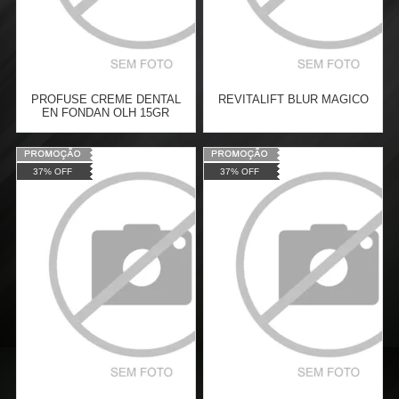
PROFUSE CREME DENTAL
REVITALIFT BLUR MAGICO
EN FONDAN OLH 15GR
Varejo:
R$
4.050,70
Varejo:
R$
4.050,70
37% OFF
37% OFF
Atacado:
R$
2.550,90
(Apenas
Atacado:
R$
2.550,90
(Apenas
Revendedor)
Revendedor)
Cat:
ROSTO
Cat:
ROSTO
10
x
de
R$ 255,09
10
x
de
R$ 255,09
COMPRAR
COMPRAR