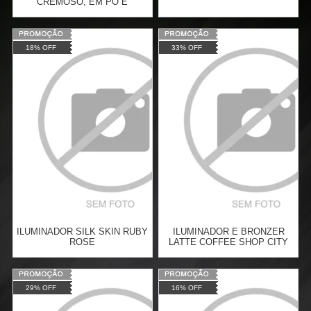
CREMOSO, EM PÓ E
BRONZER LOVELY BEAR
Varejo:
R$
24,90
Varejo:
R$
29,90
18% OFF
33% OFF
Atacado:
R$
19,90
(Apenas
Atacado:
R$
19,90
(Apenas
Revendedor)
Revendedor)
Cat:
FACE
Cat:
FACE
3
x
de
R$ 6,63
3
x
de
R$ 6,63
COMPRAR
COMPRAR
ILUMINADOR SILK SKIN RUBY
ILUMINADOR E BRONZER
ROSE
LATTE COFFEE SHOP CITY
GIRLS
Varejo:
R$
24,50
Varejo:
R$
29,90
29% OFF
16% OFF
Atacado:
R$
19,99
(Apenas
Atacado:
R$
19,99
(Apenas
Revendedor)
Revendedor)