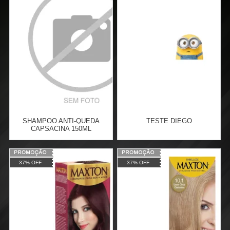
SHAMPOO ANTI-QUEDA
TESTE DIEGO
CAPSACINA 150ML
Varejo:
R$
4.050,70
Varejo:
R$
4.050,70
37% OFF
37% OFF
Atacado:
R$
2.550,90
(Apenas
Atacado:
R$
2.550,90
(Apenas
Revendedor)
Revendedor)
Cat:
COSMÉTICOS
Cat:
COSMÉTICOS
10
x
de
R$ 255,09
10
x
de
R$ 255,09
COMPRAR
COMPRAR