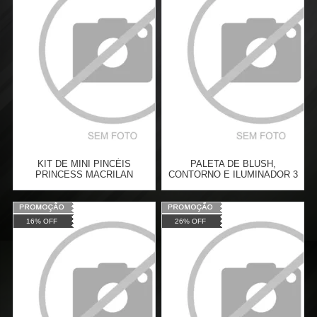
Cat:
FACE
Cat:
FACE
3
x
de
R$ 6,66
3
x
de
R$ 6,66
COMPRAR
COMPRAR
KIT DE MINI PINCÉIS
PALETA DE BLUSH,
PRINCESS MACRILAN
CONTORNO E ILUMINADOR 3
EM 1 - LUA & NEVE
Varejo:
R$
32,76
Varejo:
R$
29,90
16% OFF
26% OFF
Atacado:
R$
22,99
(Apenas
Atacado:
R$
24,99
(Apenas
Revendedor)
Revendedor)
Cat:
FACE
Cat:
FACE
4
x
de
R$ 5,75
4
x
de
R$ 6,25
COMPRAR
COMPRAR