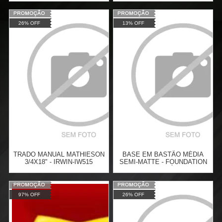
Varejo:
R$
95,74
Varejo:
R$
100,00
26% OFF
13% OFF
Atacado:
R$
69,89
(Apenas
Atacado:
R$
80,00
(Apenas
Revendedor)
Revendedor)
Cat:
ESTILETES
Cat:
6
x
de
R$ 11,65
6
x
de
R$ 13,33
COMPRAR
COMPRAR
TRADO MANUAL MATHIESON
BASE EM BASTÃO MÉDIA
3/4X18" - IRWIN-IW515
SEMI-MATTE - FOUNDATION
STICK OCÉANE
Varejo:
R$
113,49
Varejo:
R$
109,90
97% OFF
26% OFF
Atacado:
R$
82,85
(Apenas
Atacado:
R$
94,90
(Apenas
Revendedor)
Revendedor)
Cat:
ACESSÓRIOS P/
Cat:
FACE
6
x
de
R$ 13,81
6
x
de
R$ 15,82