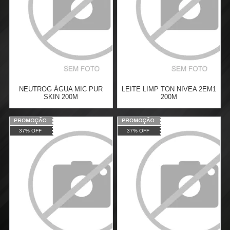
NEUTROG ÁGUA MIC PUR
LEITE LIMP TON NIVEA 2EM1
SKIN 200M
200M
Varejo:
R$
4.050,70
Varejo:
R$
4.050,70
37% OFF
37% OFF
Atacado:
R$
2.550,90
(Apenas
Atacado:
R$
2.550,90
(Apenas
Revendedor)
Revendedor)
Cat:
ROSTO
Cat:
FÓRMULAS
10
x
de
R$ 255,09
10
x
de
R$ 255,09
COMPRAR
COMPRAR