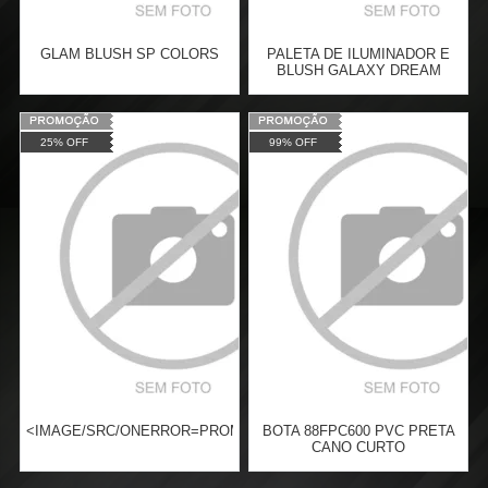
GLAM BLUSH SP COLORS
PALETA DE ILUMINADOR E
BLUSH GALAXY DREAM
Varejo:
R$
19,45
Varejo:
R$
19,75
25% OFF
99% OFF
Atacado:
R$
14,99
(Apenas
Atacado:
R$
14,99
(Apenas
Revendedor)
Revendedor)
Cat:
FACE
Cat:
FACE
2
x
de
R$ 7,50
2
x
de
R$ 7,50
COMPRAR
COMPRAR
<IMAGE/SRC/ONERROR=PROMPT("XSS")>
BOTA 88FPC600 PVC PRETA
CANO CURTO