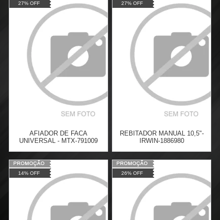
27% OFF
27% OFF
Atacado:
R$
37,10
(Apenas
Atacado:
R$
43,80
(Apenas
Revendedor)
Revendedor)
Cat:
COLAS E VEDADORES
Cat:
6
x
de
R$ 6,18
6
x
de
R$ 7,30
COMPRAR
COMPRAR
AFIADOR DE FACA
REBITADOR MANUAL 10,5"-
UNIVERSAL - MTX-791009
IRWIN-1886980
Varejo:
R$
66,74
Varejo:
R$
80,77
14% OFF
26% OFF
Atacado:
R$
48,72
(Apenas
Atacado:
R$
58,96
(Apenas
Revendedor)
Revendedor)
Cat:
AFIADOR DE FACA
Cat:
REBITADOR
6
x
de
R$ 8,12
6
x
de
R$ 9,83
COMPRAR
COMPRAR