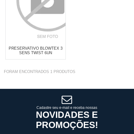
PRESERVATIVO BLOWTEX 3
SENS TWIST 6UN
Varejo:
R$
4.050,70
FORAM ENCONTRADOS
1
PRODUTOS
Atacado:
R$
2.550,90
(Apenas
Revendedor)
Cat:
CORPO
10
x
de
R$ 255,09
COMPRAR
Cadastre seu e-mail e receba nossas
NOVIDADES E
PROMOÇÕES!