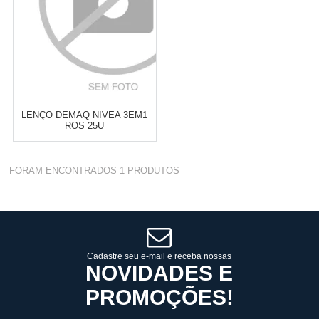
LENÇO DEMAQ NIVEA 3EM1
ROS 25U
Varejo:
R$
4.050,70
FORAM ENCONTRADOS
1
PRODUTOS
Atacado:
R$
2.550,90
(Apenas
Revendedor)
Cat:
LENÇO
10
x
de
R$ 255,09
COMPRAR
Cadastre seu e-mail e receba nossas
NOVIDADES E
PROMOÇÕES!