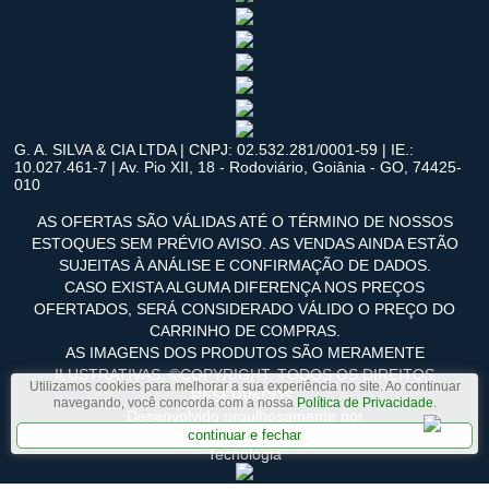
G. A. SILVA & CIA LTDA | CNPJ: 02.532.281/0001-59 | IE.:
10.027.461-7 | Av. Pio XII, 18 - Rodoviário, Goiânia - GO, 74425-
010
AS OFERTAS SÃO VÁLIDAS ATÉ O TÉRMINO DE NOSSOS
ESTOQUES SEM PRÉVIO AVISO. AS VENDAS AINDA ESTÃO
SUJEITAS À ANÁLISE E CONFIRMAÇÃO DE DADOS.
CASO EXISTA ALGUMA DIFERENÇA NOS PREÇOS
OFERTADOS, SERÁ CONSIDERADO VÁLIDO O PREÇO DO
CARRINHO DE COMPRAS.
AS IMAGENS DOS PRODUTOS SÃO MERAMENTE
ILUSTRATIVAS. ©COPYRIGHT. TODOS OS DIREITOS
Utilizamos cookies para melhorar a sua experiência no site. Ao continuar
RESERVADOS.
navegando, você concorda com a nossa
Política de Privacidade
.
Desenvolvido orgulhosamente por
continuar e fechar
Tecnologia