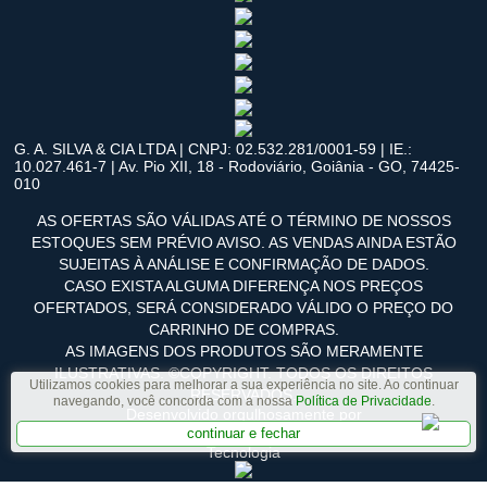
G. A. SILVA & CIA LTDA | CNPJ: 02.532.281/0001-59 | IE.:
10.027.461-7 | Av. Pio XII, 18 - Rodoviário, Goiânia - GO, 74425-
010
AS OFERTAS SÃO VÁLIDAS ATÉ O TÉRMINO DE NOSSOS
ESTOQUES SEM PRÉVIO AVISO. AS VENDAS AINDA ESTÃO
SUJEITAS À ANÁLISE E CONFIRMAÇÃO DE DADOS.
CASO EXISTA ALGUMA DIFERENÇA NOS PREÇOS
OFERTADOS, SERÁ CONSIDERADO VÁLIDO O PREÇO DO
CARRINHO DE COMPRAS.
AS IMAGENS DOS PRODUTOS SÃO MERAMENTE
ILUSTRATIVAS. ©COPYRIGHT. TODOS OS DIREITOS
Utilizamos cookies para melhorar a sua experiência no site. Ao continuar
RESERVADOS.
navegando, você concorda com a nossa
Política de Privacidade
.
Desenvolvido orgulhosamente por
continuar e fechar
Tecnologia