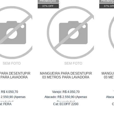
37% OFF
37% OF
PARA DESENTUPIR
MANGUEIRA PARA DESENTUPIR
MANGUE
 PARA LAVADORA
03 METROS PARA LAVADORA
03 M
P FERA
WAP ECOFIT 2200
W
:
R$
4.050,70
Varejo:
R$
4.050,70
$
2.550,90
(Apenas
Atacado:
R$
2.550,90
(Apenas
Ataca
vendedor)
Revendedor)
at:
FERA
Cat:
ECOFIT 2200
C
e
R$ 255,09
10
x
de
R$ 255,09