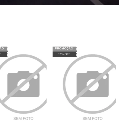
F
37% OFF