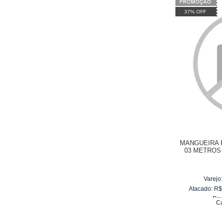
37% OFF
MANGUEIRA 
03 METROS
WA
Varejo
Atacado:
R
Re
C
10
x
d