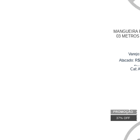
MANGUEIRA 
03 METROS
WAP 
Varejo
Atacado:
R
Re
Cat:
10
x
d
37% OFF