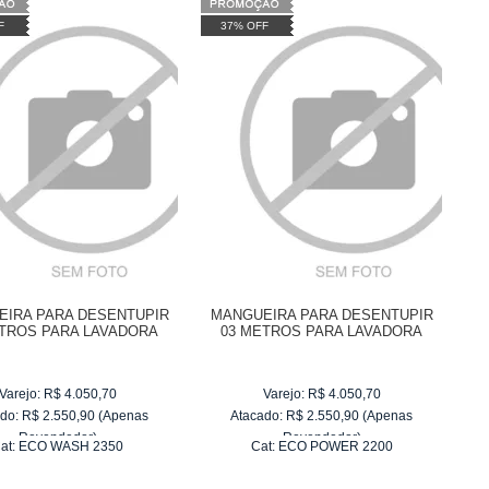
F
37% OFF
IRA PARA DESENTUPIR
MANGUEIRA PARA DESENTUPIR
ETROS PARA LAVADORA
03 METROS PARA LAVADORA
AP ECO WASH 2350
WAP ECO POWER 2200
Varejo:
R$
4.050,70
Varejo:
R$
4.050,70
do:
R$
2.550,90
(Apenas
Atacado:
R$
2.550,90
(Apenas
Revendedor)
Revendedor)
at:
ECO WASH 2350
Cat:
ECO POWER 2200
10
x
de
R$ 255,09
10
x
de
R$ 255,09