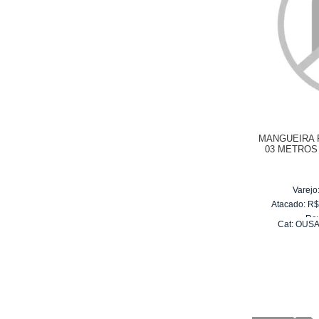
MANGUEIRA 
03 METROS
WAP OUSA
Varejo
Atacado:
R
Re
Cat:
OUSA
10
x
d