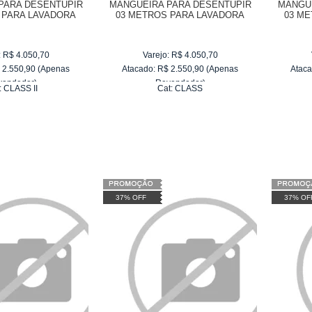
PARA DESENTUPIR
MANGUEIRA PARA DESENTUPIR
MANGUE
 PARA LAVADORA
03 METROS PARA LAVADORA
03 M
 CLASS II
WAP CLASS
:
R$
4.050,70
Varejo:
R$
4.050,70
$
2.550,90
(Apenas
Atacado:
R$
2.550,90
(Apenas
Ataca
vendedor)
Revendedor)
:
CLASS II
Cat:
CLASS
e
R$ 255,09
10
x
de
R$ 255,09
37% OFF
37% OF