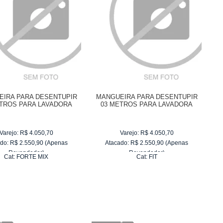
IRA PARA DESENTUPIR
MANGUEIRA PARA DESENTUPIR
ETROS PARA LAVADORA
03 METROS PARA LAVADORA
WAP FORTE MIX
WAP FIT
Varejo:
R$
4.050,70
Varejo:
R$
4.050,70
do:
R$
2.550,90
(Apenas
Atacado:
R$
2.550,90
(Apenas
Revendedor)
Revendedor)
Cat:
FORTE MIX
Cat:
FIT
10
x
de
R$ 255,09
10
x
de
R$ 255,09