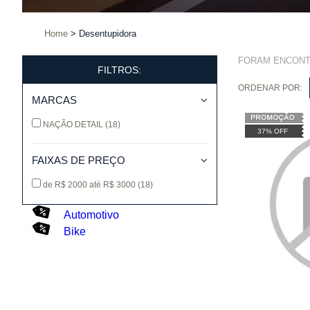
Home
Desentupidora
FORAM ENCON
FILTROS:
ORDENAR POR:
MARCAS
NAÇÃO DETAIL
(18)
37% OFF
FAIXAS DE PREÇO
de R$ 2000 até R$ 3000
(18)
Automotivo
Bike