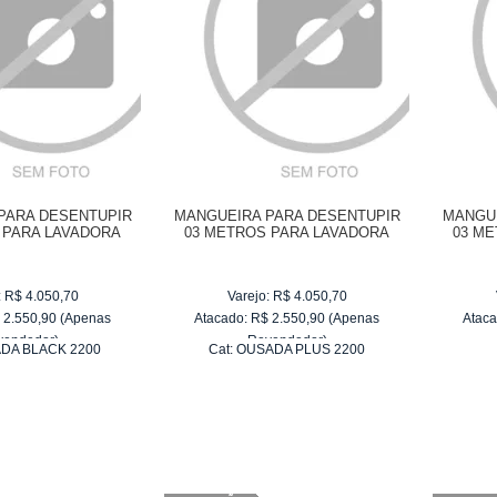
PARA DESENTUPIR
MANGUEIRA PARA DESENTUPIR
MANGUE
 PARA LAVADORA
03 METROS PARA LAVADORA
03 M
DA BLACK 2200
WAP OUSADA PLUS 2200
:
R$
4.050,70
Varejo:
R$
4.050,70
$
2.550,90
(Apenas
Atacado:
R$
2.550,90
(Apenas
Ataca
vendedor)
Revendedor)
DA BLACK 2200
Cat:
OUSADA PLUS 2200
e
R$ 255,09
10
x
de
R$ 255,09