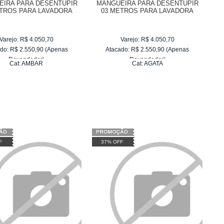
IRA PARA DESENTUPIR
MANGUEIRA PARA DESENTUPIR
ETROS PARA LAVADORA
03 METROS PARA LAVADORA
WAP AMBAR
WAP AGATA
Varejo:
R$
4.050,70
Varejo:
R$
4.050,70
do:
R$
2.550,90
(Apenas
Atacado:
R$
2.550,90
(Apenas
Revendedor)
Revendedor)
Cat:
AMBAR
Cat:
AGATA
10
x
de
R$ 255,09
10
x
de
R$ 255,09
F
37% OFF