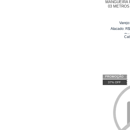
MANGUEIRA 
03 METROS
WAP
Varejo
Atacado:
R
Re
Cat
10
x
d
37% OFF