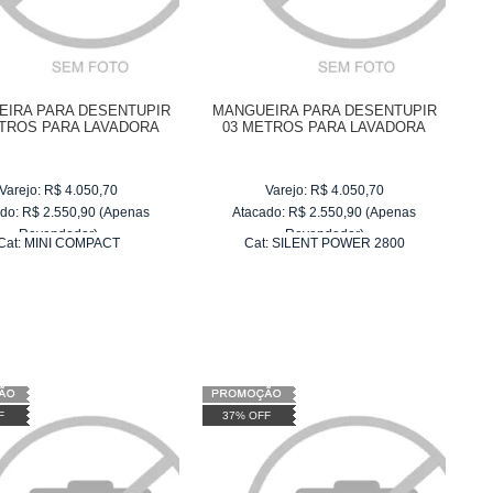
IRA PARA DESENTUPIR
MANGUEIRA PARA DESENTUPIR
ETROS PARA LAVADORA
03 METROS PARA LAVADORA
AP MINI COMPACT
WAP SILENT POWER 2800
Varejo:
R$
4.050,70
Varejo:
R$
4.050,70
do:
R$
2.550,90
(Apenas
Atacado:
R$
2.550,90
(Apenas
Revendedor)
Revendedor)
Cat:
MINI COMPACT
Cat:
SILENT POWER 2800
10
x
de
R$ 255,09
10
x
de
R$ 255,09
F
37% OFF