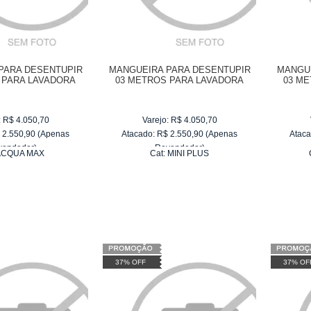
PARA DESENTUPIR
MANGUEIRA PARA DESENTUPIR
MANGUE
 PARA LAVADORA
03 METROS PARA LAVADORA
03 M
ACQUA MAX
WAP MINI PLUS
W
:
R$
4.050,70
Varejo:
R$
4.050,70
$
2.550,90
(Apenas
Atacado:
R$
2.550,90
(Apenas
Ataca
vendedor)
Revendedor)
ACQUA MAX
Cat:
MINI PLUS
e
R$ 255,09
10
x
de
R$ 255,09
37% OFF
37% OF