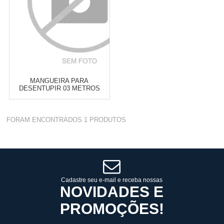
MANGUEIRA PARA
DESENTUPIR 03 METROS
PARA LAVADORA WAP MINI
PLUS
Varejo:
R$
4.050,70
FORAM ENCONTRADOS
1
PRODUTOS
Atacado:
R$
2.550,90
(Apenas
Revendedor)
Cat:
MINI PLUS
10
x
de
R$ 255,09
COMPRAR
Cadastre seu e-mail e receba nossas
NOVIDADES E
PROMOÇÕES!