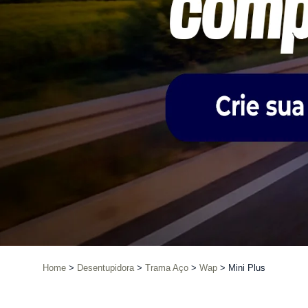
Home
Desentupidora
Trama Aço
Wap
Mini Plus