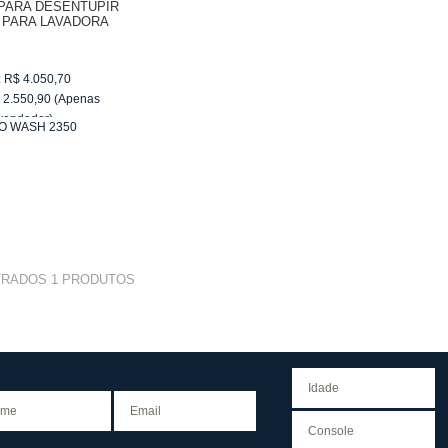
PARA DESENTUPIR
 PARA LAVADORA
O WASH 2350
:
R$
4.050,70
$
2.550,90
(Apenas
vendedor)
O WASH 2350
e
R$ 255,09
TRADOS
1
PRODUTOS