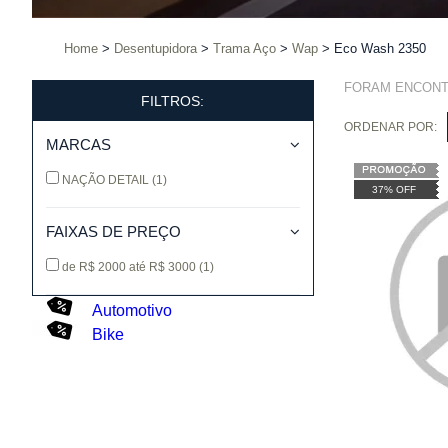
Home
Desentupidora
Trama Aço
Wap
Eco Wash 2350
FORAM ENCON
FILTROS:
ORDENAR POR:
MARCAS
NAÇÃO DETAIL
(1)
37% OFF
FAIXAS DE PREÇO
de R$ 2000 até R$ 3000
(1)
Automotivo
Bike