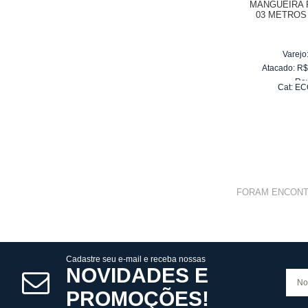
MANGUEIRA 
03 METROS
WAP EC
Varejo
Atacado:
R
Re
Cat:
EC
10
x
d
FORAM ENCON
Cadastre seu e-mail e receba nossas
NOVIDADES E
PROMOÇÕES!