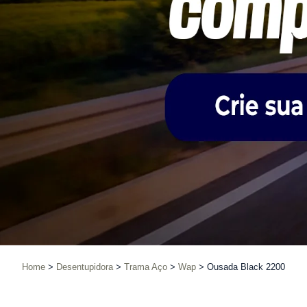
Home
Desentupidora
Trama Aço
Wap
Ousada Black 2200