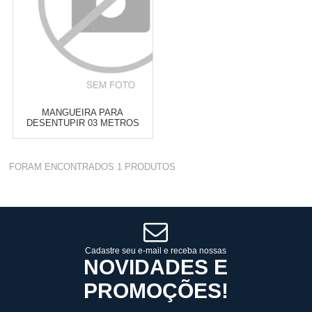
MANGUEIRA PARA
DESENTUPIR 03 METROS
PARA LAVADORA WAP
OUSADA BLACK 2200
Varejo:
R$
4.050,70
FORAM ENCONTRADOS
1
PRODUTOS
Atacado:
R$
2.550,90
(Apenas
Revendedor)
Cat:
OUSADA BLACK 2200
10
x
de
R$ 255,09
COMPRAR
Cadastre seu e-mail e receba nossas
NOVIDADES E
PROMOÇÕES!