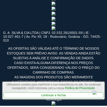
G. A. SILVA & CIA LTDA | CNPJ: 02.532.281/0001-59 | IE.:
10.027.461-7 | Av. Pio XII, 18 - Rodoviário, Goiânia - GO, 74425-
010
AS OFERTAS SÃO VÁLIDAS ATÉ O TÉRMINO DE NOSSOS
ESTOQUES SEM PRÉVIO AVISO. AS VENDAS AINDA ESTÃO
SUJEITAS À ANÁLISE E CONFIRMAÇÃO DE DADOS.
CASO EXISTA ALGUMA DIFERENÇA NOS PREÇOS
OFERTADOS, SERÁ CONSIDERADO VÁLIDO O PREÇO DO
CARRINHO DE COMPRAS.
AS IMAGENS DOS PRODUTOS SÃO MERAMENTE
ILUSTRATIVAS. ©COPYRIGHT. TODOS OS DIREITOS
Utilizamos cookies para melhorar a sua experiência no site. Ao continuar
RESERVADOS.
navegando, você concorda com a nossa
Política de Privacidade
.
Desenvolvido orgulhosamente por
continuar e fechar
Tecnologia