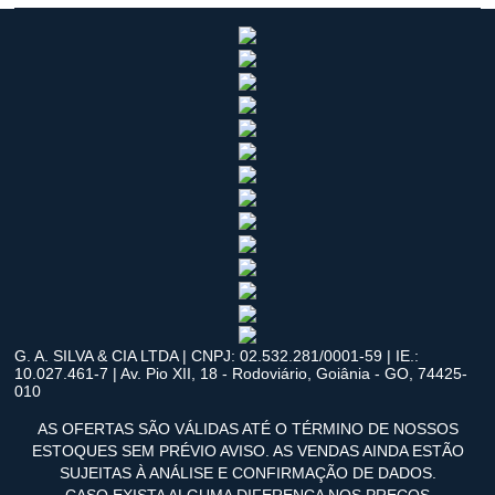
G. A. SILVA & CIA LTDA | CNPJ: 02.532.281/0001-59 | IE.:
10.027.461-7 | Av. Pio XII, 18 - Rodoviário, Goiânia - GO, 74425-
010
AS OFERTAS SÃO VÁLIDAS ATÉ O TÉRMINO DE NOSSOS
ESTOQUES SEM PRÉVIO AVISO. AS VENDAS AINDA ESTÃO
SUJEITAS À ANÁLISE E CONFIRMAÇÃO DE DADOS.
CASO EXISTA ALGUMA DIFERENÇA NOS PREÇOS