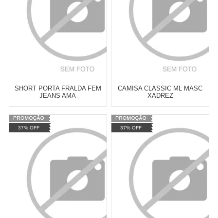
COMPRAR
COMPRAR
SHORT PORTA FRALDA FEM
CAMISA CLASSIC ML MASC
JEANS AMA
XADREZ
Varejo:
R$
4.050,70
Varejo:
R$
4.050,70
37% OFF
37% OFF
Atacado:
R$
2.550,90
(Apenas
Atacado:
R$
2.550,90
(Apenas
Revendedor)
Revendedor)
Cat:
CAVALEIRO
Cat:
CAMISAS - CAMISETAS
10
x
de
R$ 255,09
10
x
de
R$ 255,09
MASCULINAS
COMPRAR
COMPRAR