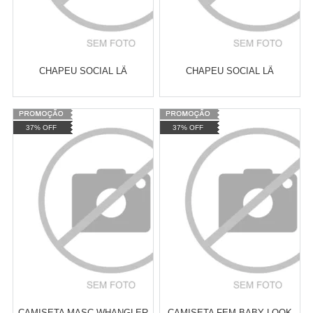
CHAPEU SOCIAL LÃ
CHAPEU SOCIAL LÃ
Varejo:
R$
4.050,70
Varejo:
R$
4.050,70
37% OFF
37% OFF
Atacado:
R$
2.550,90
(Apenas
Atacado:
R$
2.550,90
(Apenas
Revendedor)
Revendedor)
Cat:
CHAPÉUS
Cat:
CHAPÉUS
10
x
de
R$ 255,09
10
x
de
R$ 255,09
COMPRAR
COMPRAR
CAMISETA MASC WHANGLER
CAMISETA FEM BABY LOOK