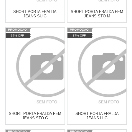
SHORT PORTA FRALDA
SHORT PORTA FRALDA FEM
JEANS SU G
JEANS STO M
Varejo:
R$
4.050,70
Varejo:
R$
4.050,70
37% OFF
37% OFF
Atacado:
R$
2.550,90
(Apenas
Atacado:
R$
2.550,90
(Apenas
Revendedor)
Revendedor)
Cat:
CALÇA - SHORTS FEMININO
Cat:
CALÇA - SHORTS FEMININO
10
x
de
R$ 255,09
10
x
de
R$ 255,09
COMPRAR
COMPRAR
SHORT PORTA FRALDA FEM
SHORT PORTA FRALDA
JEANS STO G
JEANS LI G