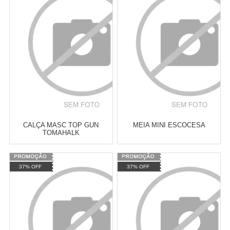
Revendedor)
Revendedor)
Cat:
BOTAS - TÊNIS -
Cat:
CALÇAS MASCULINA
10
x
de
R$ 255,09
10
x
de
R$ 255,09
MASCULINO
COMPRAR
COMPRAR
CALÇA MASC TOP GUN
MEIA MINI ESCOCESA
TOMAHALK
Varejo:
R$
4.050,70
Varejo:
R$
4.050,70
37% OFF
37% OFF
Atacado:
R$
2.550,90
(Apenas
Atacado:
R$
2.550,90
(Apenas
Revendedor)
Revendedor)
Cat:
CALÇAS MASCULINA
Cat:
CINTOS E FIVELAS
10
x
de
R$ 255,09
10
x
de
R$ 255,09
COMPRAR
COMPRAR