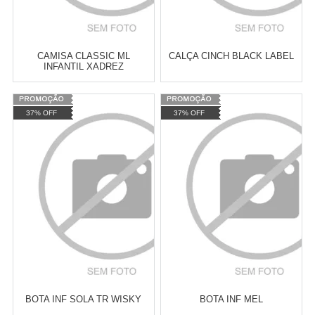
CAMISA CLASSIC ML
CALÇA CINCH BLACK LABEL
INFANTIL XADREZ
Varejo:
R$
4.050,70
Varejo:
R$
4.050,70
37% OFF
37% OFF
Atacado:
R$
2.550,90
(Apenas
Atacado:
R$
2.550,90
(Apenas
Revendedor)
Revendedor)
Cat:
CAMISA INFANTIL
Cat:
CALÇAS MASCULINA
10
x
de
R$ 255,09
10
x
de
R$ 255,09
COMPRAR
COMPRAR
BOTA INF SOLA TR WISKY
BOTA INF MEL