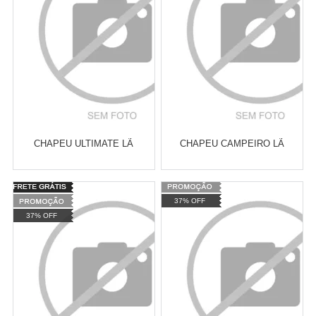
CHAPEU ULTIMATE LÃ
CHAPEU CAMPEIRO LÃ
Varejo:
R$
4.050,70
Varejo:
R$
4.050,70
37% OFF
Atacado:
R$
2.550,90
(Apenas
Atacado:
R$
2.550,90
(Apenas
37% OFF
Revendedor)
Revendedor)
Cat:
CHAPÉUS
Cat:
CHAPÉUS
10
x
de
R$ 255,09
10
x
de
R$ 255,09
COMPRAR
COMPRAR