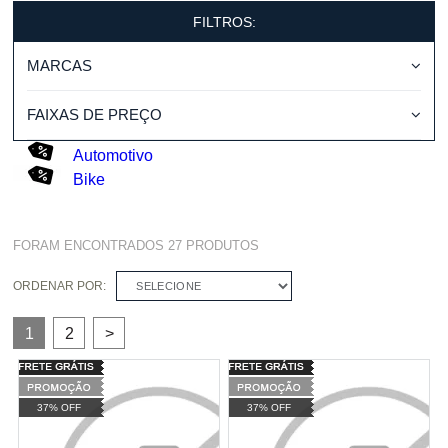
FILTROS:
MARCAS
FAIXAS DE PREÇO
Automotivo
Bike
FORAM ENCONTRADOS
27
PRODUTOS
ORDENAR POR:
SELECIONE
1
2
>
37% OFF
37% OFF