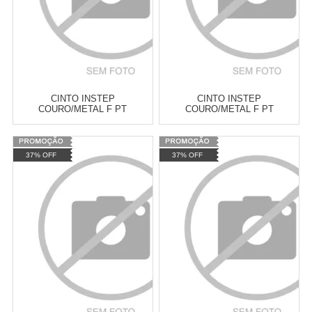
CINTO INSTEP
CINTO INSTEP
COURO/METAL F PT
COURO/METAL F PT
Varejo:
R$
4.050,70
Varejo:
R$
4.050,70
37% OFF
37% OFF
Atacado:
R$
2.550,90
(Apenas
Atacado:
R$
2.550,90
(Apenas
Revendedor)
Revendedor)
Cat:
CINTOS E FIVELAS
Cat:
CINTOS E FIVELAS
10
x
de
R$ 255,09
10
x
de
R$ 255,09
COMPRAR
COMPRAR