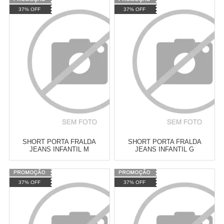
Varejo:
R$
4.050,70
Varejo:
R$
4.050,70
37% OFF
37% OFF
Atacado:
R$
2.550,90
(Apenas
Atacado:
R$
2.550,90
(Apenas
Revendedor)
Revendedor)
Cat:
CALÇA - SHORTS FEMININO
Cat:
CALÇA - SHORTS FEMININO
10
x
de
R$ 255,09
10
x
de
R$ 255,09
COMPRAR
COMPRAR
SHORT PORTA FRALDA
SHORT PORTA FRALDA
JEANS INFANTIL M
JEANS INFANTIL G
Varejo:
R$
4.050,70
Varejo:
R$
4.050,70
37% OFF
37% OFF
Atacado:
R$
2.550,90
(Apenas
Atacado:
R$
2.550,90
(Apenas
Revendedor)
Revendedor)
Cat:
CALÇAS - SHORTS INFANTIL
Cat:
CALÇAS - SHORTS INFANTIL
10
x
de
R$ 255,09
10
x
de
R$ 255,09