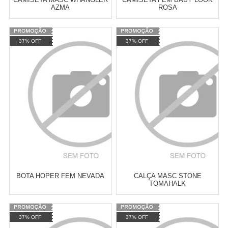
AZMA
ROSA
Varejo:
R$
4.050,70
Varejo:
R$
4.050,70
37% OFF
37% OFF
Atacado:
R$
2.550,90
(Apenas
Atacado:
R$
2.550,90
(Apenas
Revendedor)
Revendedor)
Cat:
CAMISETA MASCOLINA
Cat:
CAMISETAS FEMININA
10
x
de
R$ 255,09
10
x
de
R$ 255,09
COMPRAR
COMPRAR
BOTA HOPER FEM NEVADA
CALÇA MASC STONE
TOMAHALK
Varejo:
R$
4.050,70
Varejo:
R$
4.050,70
37% OFF
37% OFF
Atacado:
R$
2.550,90
(Apenas
Atacado:
R$
2.550,90
(Apenas