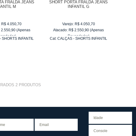
TA FRALDA JEANS
SHORT PORTA FRALDA JEANS
FANTIL M
INFANTIL G
:
R$
4.050,70
Varejo:
R$
4.050,70
$
2.550,90
(Apenas
Atacado:
R$
2.550,90
(Apenas
vendedor)
Revendedor)
- SHORTS INFANTIL
Cat:
CALÇAS - SHORTS INFANTIL
e
R$ 255,09
10
x
de
R$ 255,09
TRADOS
2
PRODUTOS