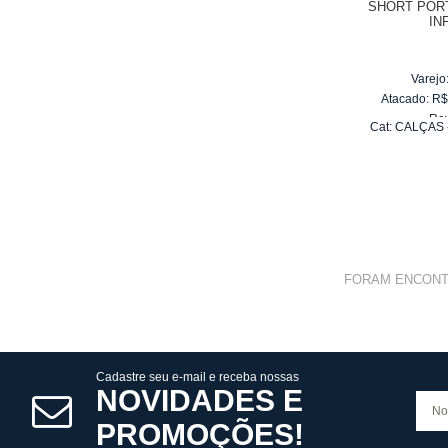
SHORT POR
IN
Varejo
Atacado:
R
Re
Cat:
CALÇAS 
10
x
d
FORAM ENCON
Cadastre seu e-mail e receba nossas
NOVIDADES E
PROMOÇÕES!