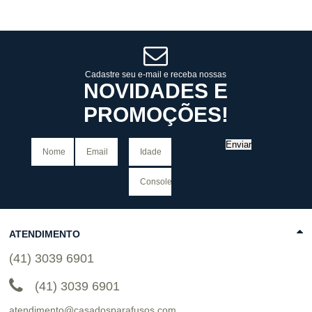
Atacado:
R$
2.550,90
(Apenas
Atacado:
R$
2.550,90
(Apenas
Revendedor)
Revendedor)
Cat:
ANTIRRACISMO E QUESTÃO
Cat:
ROMANCE
10
x
de
R$ 255,09
10
x
de
R$ 255,09
RACIAL
COMPRAR
COMPRAR
Cadastre seu e-mail e receba nossas
NOVIDADES E
PROMOÇÕES!
Enviar
ATENDIMENTO
(41) 3039 6901
(41) 3039 6901
atendimento@casadosparafusos.com