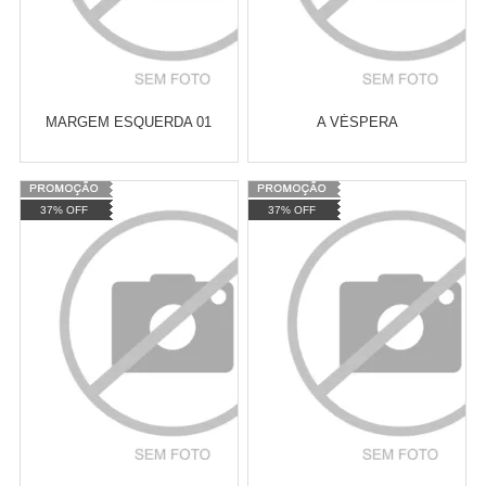
MARGEM ESQUERDA 01
A VÉSPERA
Varejo:
R$
4.050,70
Varejo:
R$
4.050,70
37% OFF
37% OFF
Atacado:
R$
2.550,90
(Apenas
Atacado:
R$
2.550,90
(Apenas
Revendedor)
Revendedor)
Cat:
FEMINISMO E LUTA
Cat:
ROMANCE
10
x
de
R$ 255,09
10
x
de
R$ 255,09
FEMINISTA
COMPRAR
COMPRAR