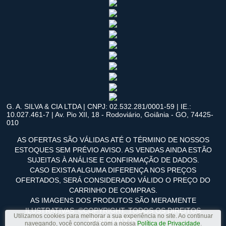
G. A. SILVA & CIA LTDA | CNPJ: 02.532.281/0001-59 | IE.:
10.027.461-7 | Av. Pio XII, 18 - Rodoviário, Goiânia - GO, 74425-
010
AS OFERTAS SÃO VÁLIDAS ATÉ O TÉRMINO DE NOSSOS
ESTOQUES SEM PRÉVIO AVISO. AS VENDAS AINDA ESTÃO
SUJEITAS À ANÁLISE E CONFIRMAÇÃO DE DADOS.
CASO EXISTA ALGUMA DIFERENÇA NOS PREÇOS
OFERTADOS, SERÁ CONSIDERADO VÁLIDO O PREÇO DO
CARRINHO DE COMPRAS.
AS IMAGENS DOS PRODUTOS SÃO MERAMENTE
ILUSTRATIVAS. ©COPYRIGHT. TODOS OS DIREITOS
Utilizamos cookies para melhorar a sua experiência no site. Ao continuar
RESERVADOS.
navegando, você concorda com a nossa
Política de Privacidade
.