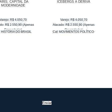
ARIS, CAPITAL DA
ICEBERGS À DERIVA
MODERNIDADE
Varejo:
R$
4.050,70
Varejo:
R$
4.050,70
do:
R$
2.550,90
(Apenas
Atacado:
R$
2.550,90
(Apenas
Revendedor)
Revendedor)
:
HISTÓRIA DO BRASIL
Cat:
MOVIMENTOS POLÍTICO-
10
x
de
R$ 255,09
10
x
de
R$ 255,09
SOCIAIS
Enviar