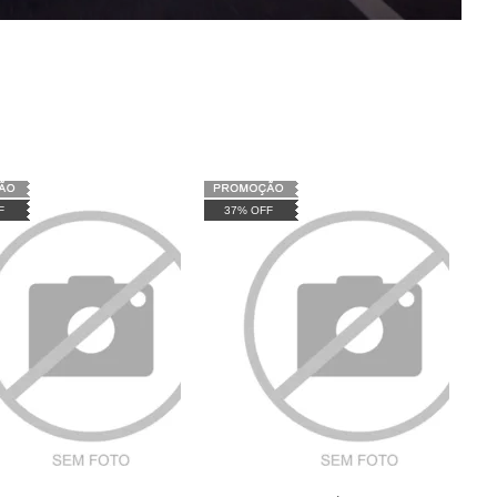
F
37% OFF