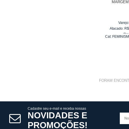
MARGEM 
Varejo
Atacado:
R
Re
Cat:
FEMINISM
10
x
d
FORAM ENCON
Cadastre seu e-mail e receba nossas
NOVIDADES E
PROMOÇÕES!