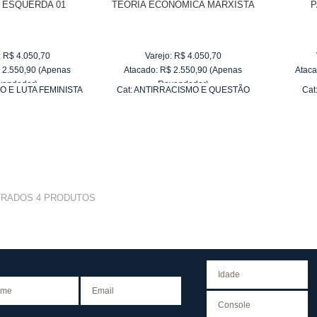
ESQUERDA 01
TEORIA ECONÔMICA MARXISTA
P
:
R$
4.050,70
Varejo:
R$
4.050,70
$
2.550,90
(Apenas
Atacado:
R$
2.550,90
(Apenas
Ataca
vendedor)
Revendedor)
O E LUTA FEMINISTA
Cat:
ANTIRRACISMO E QUESTÃO
Cat
e
R$ 255,09
10
x
de
R$ 255,09
RACIAL
TRADOS
4
PRODUTOS