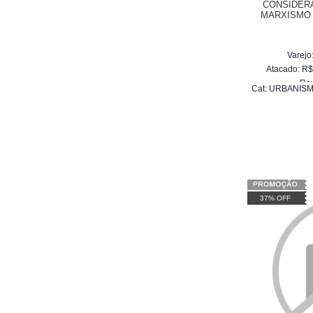
CONSIDER
MARXISMO 
TRILHAS D
HI
Varejo
Atacado:
R
Re
Cat:
URBANISM
10
x
d
U
37% OFF