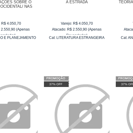
AÇÕES SOBRE O
A ESTRADA
TEORI
OCIDENTAL/ NAS
O MATERIALISMO
STÓRICO
:
R$
4.050,70
Varejo:
R$
4.050,70
$
2.550,90
(Apenas
Atacado:
R$
2.550,90
(Apenas
Ataca
vendedor)
Revendedor)
O E PLANEJAMENTO
Cat:
LITERATURA ESTRANGEIRA
Cat:
AN
e
R$ 255,09
10
x
de
R$ 255,09
RBANO
37% OFF
37% OF