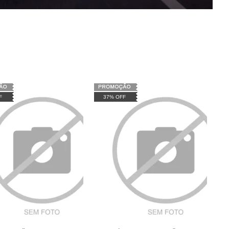
F
37% OFF