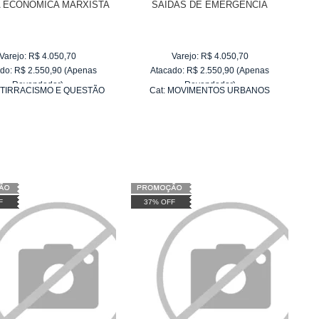
A ECONÔMICA MARXISTA
SAÍDAS DE EMERGÊNCIA
Varejo:
R$
4.050,70
Varejo:
R$
4.050,70
do:
R$
2.550,90
(Apenas
Atacado:
R$
2.550,90
(Apenas
Revendedor)
Revendedor)
TIRRACISMO E QUESTÃO
Cat:
MOVIMENTOS URBANOS
10
x
de
R$ 255,09
10
x
de
R$ 255,09
RACIAL
F
37% OFF