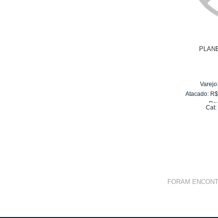
PLAN
Varejo
Atacado:
R
Re
Cat
10
x
d
FORAM ENCON