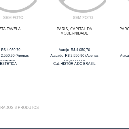
ETA FAVELA
PARIS, CAPITAL DA
PARC
MODERNIDADE
:
R$
4.050,70
Varejo:
R$
4.050,70
$
2.550,90
(Apenas
Atacado:
R$
2.550,90
(Apenas
Ataca
vendedor)
Revendedor)
:
ESTÉTICA
Cat:
HISTÓRIA DO BRASIL
e
R$ 255,09
10
x
de
R$ 255,09
TRADOS
8
PRODUTOS