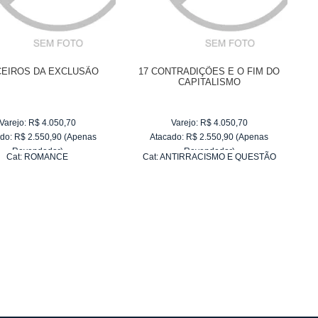
EIROS DA EXCLUSÃO
17 CONTRADIÇÕES E O FIM DO
CAPITALISMO
Varejo:
R$
4.050,70
Varejo:
R$
4.050,70
do:
R$
2.550,90
(Apenas
Atacado:
R$
2.550,90
(Apenas
Revendedor)
Revendedor)
Cat:
ROMANCE
Cat:
ANTIRRACISMO E QUESTÃO
10
x
de
R$ 255,09
10
x
de
R$ 255,09
RACIAL