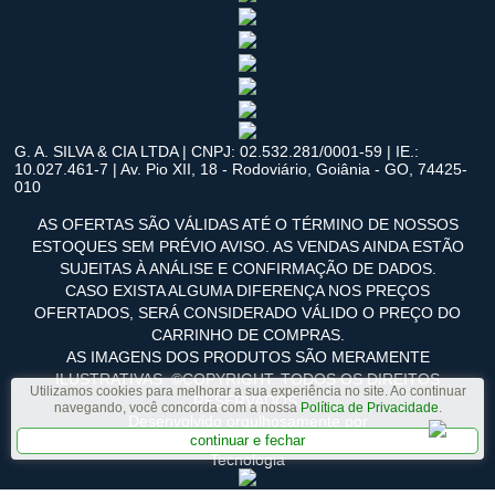
G. A. SILVA & CIA LTDA | CNPJ: 02.532.281/0001-59 | IE.:
10.027.461-7 | Av. Pio XII, 18 - Rodoviário, Goiânia - GO, 74425-
010
AS OFERTAS SÃO VÁLIDAS ATÉ O TÉRMINO DE NOSSOS
ESTOQUES SEM PRÉVIO AVISO. AS VENDAS AINDA ESTÃO
SUJEITAS À ANÁLISE E CONFIRMAÇÃO DE DADOS.
CASO EXISTA ALGUMA DIFERENÇA NOS PREÇOS
OFERTADOS, SERÁ CONSIDERADO VÁLIDO O PREÇO DO
CARRINHO DE COMPRAS.
AS IMAGENS DOS PRODUTOS SÃO MERAMENTE
ILUSTRATIVAS. ©COPYRIGHT. TODOS OS DIREITOS
Utilizamos cookies para melhorar a sua experiência no site. Ao continuar
RESERVADOS.
navegando, você concorda com a nossa
Política de Privacidade
.
Desenvolvido orgulhosamente por
continuar e fechar
Tecnologia