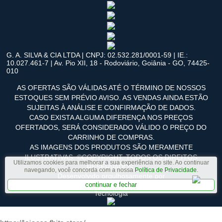
G. A. SILVA & CIA LTDA | CNPJ: 02.532.281/0001-59 | IE.:
10.027.461-7 | Av. Pio XII, 18 - Rodoviário, Goiânia - GO, 74425-
010
AS OFERTAS SÃO VÁLIDAS ATÉ O TÉRMINO DE NOSSOS
ESTOQUES SEM PRÉVIO AVISO. AS VENDAS AINDA ESTÃO
SUJEITAS À ANÁLISE E CONFIRMAÇÃO DE DADOS.
CASO EXISTA ALGUMA DIFERENÇA NOS PREÇOS
OFERTADOS, SERÁ CONSIDERADO VÁLIDO O PREÇO DO
CARRINHO DE COMPRAS.
AS IMAGENS DOS PRODUTOS SÃO MERAMENTE
ILUSTRATIVAS. ©COPYRIGHT. TODOS OS DIREITOS
Utilizamos cookies para melhorar a sua experiência no site. Ao continuar
RESERVADOS.
navegando, você concorda com a nossa
Política de Privacidade
.
Desenvolvido orgulhosamente por
continuar e fechar
Tecnologia