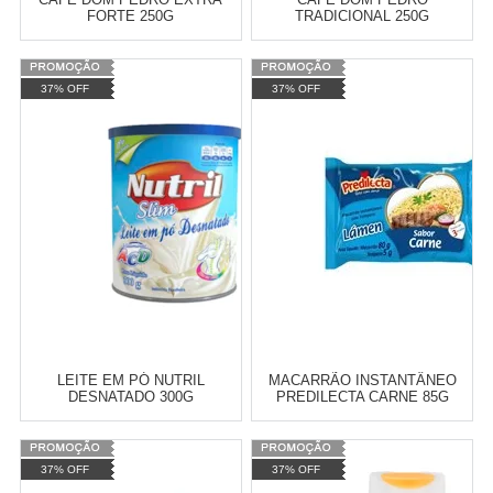
FORTE 250G
TRADICIONAL 250G
Varejo:
R$
4.050,70
Varejo:
R$
4.050,70
37% OFF
37% OFF
Atacado:
R$
2.550,90
(Apenas
Atacado:
R$
2.550,90
(Apenas
Revendedor)
Revendedor)
Cat:
CAFÉS E CHÁS
Cat:
CAFÉS E CHÁS
10
x
de
R$ 255,09
10
x
de
R$ 255,09
COMPRAR
COMPRAR
LEITE EM PÓ NUTRIL
MACARRÃO INSTANTÂNEO
DESNATADO 300G
PREDILECTA CARNE 85G
Varejo:
R$
4.050,70
Varejo:
R$
4.050,70
37% OFF
37% OFF
Atacado:
R$
2.550,90
(Apenas
Atacado:
R$
2.550,90
(Apenas