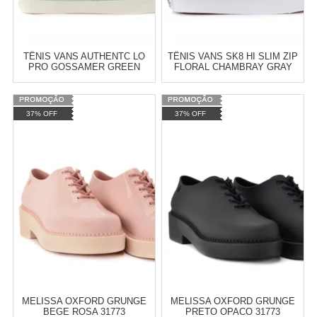
TÊNIS VANS AUTHENTC LO
TÊNIS VANS SK8 HI SLIM ZIP
PRO GOSSAMER GREEN
FLORAL CHAMBRAY GRAY
BLANC DE BLANC VN-
TRUE WHITE VN-0XH8IE0
0XRNIMA
Varejo:
R$
4.050,70
Varejo:
R$
4.050,70
37% OFF
37% OFF
Atacado:
R$
2.550,90
(Apenas
Atacado:
R$
2.550,90
(Apenas
Revendedor)
Revendedor)
Cat:
FEMININO
Cat:
FEMININO
10
x
de
R$ 255,09
10
x
de
R$ 255,09
COMPRAR
COMPRAR
MELISSA OXFORD GRUNGE
MELISSA OXFORD GRUNGE
BEGE ROSA 31773
PRETO OPACO 31773