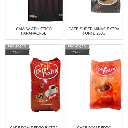
Revendedor)
Cat:
NERF
10
x
de
R$ 255,09
COMPRAR
CAMISA ATHLETICO
CAFÉ SUPER MINAS EXTRA
PARANAENSE
FORTE 250G
Varejo:
R$
4.050,70
Varejo:
R$
4.050,70
37% OFF
37% OFF
Atacado:
R$
2.550,90
(Apenas
Atacado:
R$
2.550,90
(Apenas
Revendedor)
Revendedor)
Cat:
CAMISAS
Cat:
CAFÉS E CHÁS
10
x
de
R$ 255,09
10
x
de
R$ 255,09
COMPRAR
COMPRAR
CAFÉ DOM PEDRO EXTRA
CAFÉ DOM PEDRO