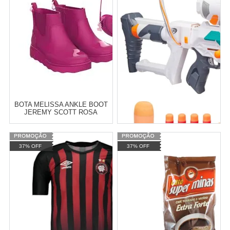
BOTA MELISSA ANKLE BOOT
JEREMY SCOTT ROSA
PRETO 31916
Atacado:
R$
10,00
(Apenas
37% OFF
37% OFF
Revendedor)
2
x
de
R$ 5,00
Cat:
MELISSA
LANÇADOR NERF MODULUS
TRI STRIKE HASBRO
COMPRAR
Varejo:
R$
4.050,70
Atacado:
R$
2.550,90
(Apenas