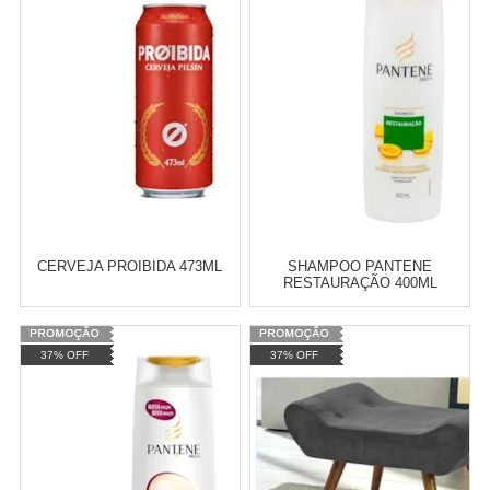
Revendedor)
Revendedor)
Cat:
LEITES
Cat:
MASSAS E SOPAS
10
x
de
R$ 255,09
10
x
de
R$ 255,09
COMPRAR
COMPRAR
CERVEJA PROIBIDA 473ML
SHAMPOO PANTENE
RESTAURAÇÃO 400ML
Varejo:
R$
4.050,70
Varejo:
R$
4.050,70
37% OFF
37% OFF
Atacado:
R$
2.550,90
(Apenas
Atacado:
R$
2.550,90
(Apenas
Revendedor)
Revendedor)
Cat:
CERVEJAS ESPECIAIS
Cat:
SHAMPOOS
10
x
de
R$ 255,09
10
x
de
R$ 255,09
COMPRAR
COMPRAR