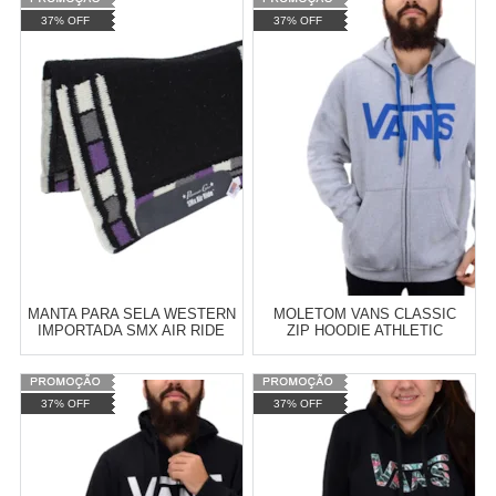
Varejo:
R$
4.050,70
Varejo:
R$
4.050,70
37% OFF
37% OFF
Atacado:
R$
2.550,90
(Apenas
Atacado:
R$
2.550,90
(Apenas
Revendedor)
Revendedor)
Cat:
CALÇADEIRA BAÚ
Cat:
SELARIA EM GERAL
10
x
de
R$ 255,09
10
x
de
R$ 255,09
COMPRAR
COMPRAR
MANTA PARA SELA WESTERN
MOLETOM VANS CLASSIC
IMPORTADA SMX AIR RIDE
ZIP HOODIE ATHLETIC
ESTAMPA NAVAJO -
HEATHER VN-0J6KGRH
PROFESSIONAL'S CHOICE
17975
Varejo:
R$
4.050,70
Varejo:
R$
4.050,70
37% OFF
37% OFF
Atacado:
R$
2.550,90
(Apenas
Atacado:
R$
2.550,90
(Apenas
Revendedor)
Revendedor)
Cat:
SELARIA EM GERAL
Cat:
MOLETOM
10
x
de
R$ 255,09
10
x
de
R$ 255,09