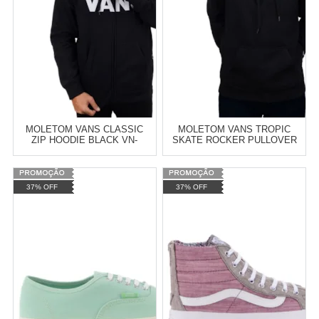
COMPRAR
COMPRAR
MOLETOM VANS CLASSIC
MOLETOM VANS TROPIC
ZIP HOODIE BLACK VN-
SKATE ROCKER PULLOVER
0J6KBLK
HOODIE BLACK VN-05QKBLK
Varejo:
R$
4.050,70
Varejo:
R$
4.050,70
37% OFF
37% OFF
Atacado:
R$
2.550,90
(Apenas
Atacado:
R$
2.550,90
(Apenas
Revendedor)
Revendedor)
Cat:
MOLETOM
Cat:
MOLETOM
10
x
de
R$ 255,09
10
x
de
R$ 255,09
COMPRAR
COMPRAR