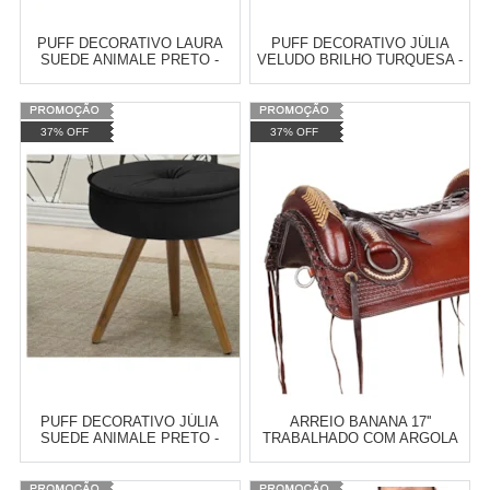
PUFF DECORATIVO LAURA
PUFF DECORATIVO JÚLIA
SUEDE ANIMALE PRETO -
VELUDO BRILHO TURQUESA -
BREMOL
BREMOL
Varejo:
R$
4.050,70
Varejo:
R$
4.050,70
37% OFF
37% OFF
Atacado:
R$
2.550,90
(Apenas
Atacado:
R$
2.550,90
(Apenas
Revendedor)
Revendedor)
Cat:
CALÇADEIRA BAÚ
Cat:
CALÇADEIRA BAÚ
10
x
de
R$ 255,09
10
x
de
R$ 255,09
COMPRAR
COMPRAR
PUFF DECORATIVO JÚLIA
ARREIO BANANA 17''
SUEDE ANIMALE PRETO -
TRABALHADO COM ARGOLA
BREMOL
INOX - A PANTANEIRA 18077