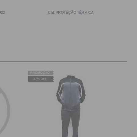
Ataca
022
Cat:
PROTEÇÃO TÉRMICA
37% OFF
37% O