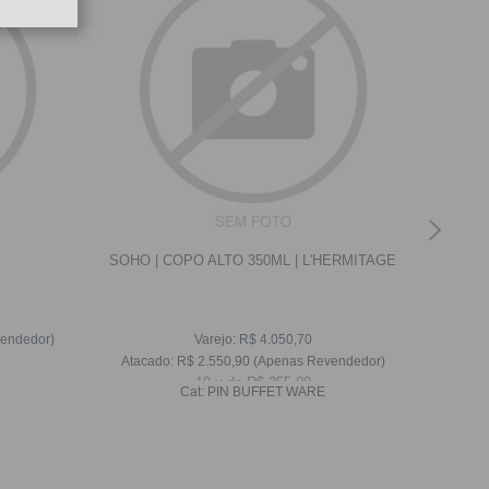
SOHO | COPO ALTO 350ML | L'HERMITAGE
SIST
P
endedor)
Varejo:
R$
4.050,70
Atacado:
R$
2.550,90
(Apenas Revendedor)
Ataca
10
x
de
R$ 255,09
Cat:
PIN BUFFET WARE