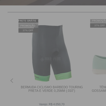
37% OFF
37% OFF
ERTA NO
BERMUDA CICLISMO BARBEDO TOURING
TÊN
60
PRETA E VERDE 0,25MM (.010")
GOSSAME
Varejo:
R$
4.050,70