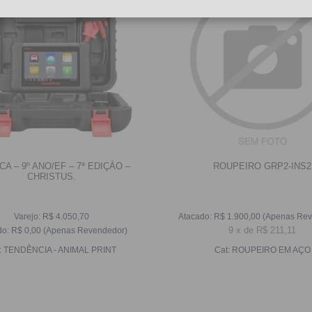
CA – 9º ANO/EF – 7ª EDIÇÃO –
ROUPEIRO GRP2-INS2
CHRISTUS.
Varejo:
R$
4.050,70
Atacado:
R$
1.900,00
(Apenas Rev
9
x
de
R$ 211,11
do:
R$
0,00
(Apenas Revendedor)
:
TENDÊNCIA - ANIMAL PRINT
Cat:
ROUPEIRO EM AÇO