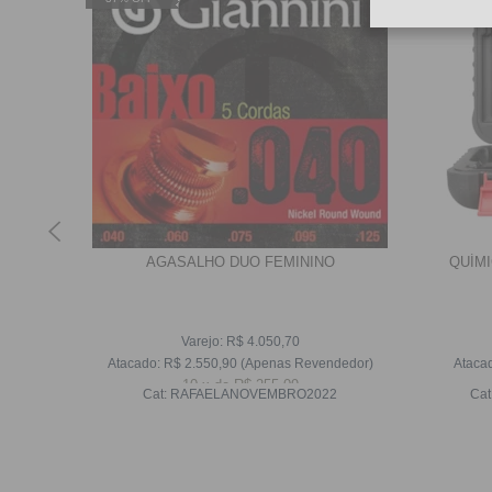
STIDO
AGASALHO DUO FEMININO
QUÍMI
AZUL
Varejo:
R$
4.050,70
dedor)
Atacado:
R$
2.550,90
(Apenas Revendedor)
Ataca
10
x
de
R$ 255,09
Cat:
RAFAELANOVEMBRO2022
Cat