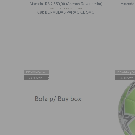
dedor)
Atacado:
R$
2.550,90
(Apenas Revendedor)
Atacado
10
x
de
R$ 255,09
Cat:
BERMUDAS PARA CICLISMO
37% OFF
37% OFF