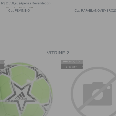
:
R$
2.550,90
(Apenas Revendedor)
10
x
de
R$ 255,09
Cat:
FEMININO
Cat:
RAFAELANOVEMBRO2
VITRINE 2
37% OFF