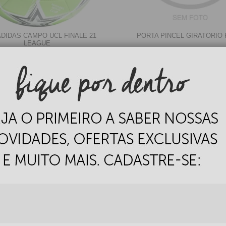
ADIDAS CAMPO UCL FINALE 21
PORTA PINCEL GIRATÓRIO
LEAGUE
Varejo:
R$
4.050,70
Varejo:
R$
4.050,70
:
R$
2.550,90
(Apenas Revendedor)
Atacado:
R$
2.550,90
(Apenas Rev
10
x
de
R$ 255,09
10
x
de
R$ 255,09
Cat:
Cat:
ESPORTE
OFERTAS POR DEPARTAMENTO (MODA)