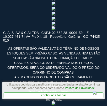
G. A. SILVA & CIA LTDA | CNPJ: 02.532.281/0001-59 | IE.:
10.027.461-7 | Av. Pio XII, 18 - Rodoviário, Goiânia - GO, 74425-
010
AS OFERTAS SÃO VÁLIDAS ATÉ O TÉRMINO DE NOSSOS
ESTOQUES SEM PRÉVIO AVISO. AS VENDAS AINDA ESTÃO
SUJEITAS À ANÁLISE E CONFIRMAÇÃO DE DADOS.
CASO EXISTA ALGUMA DIFERENÇA NOS PREÇOS
OFERTADOS, SERÁ CONSIDERADO VÁLIDO O PREÇO DO
CARRINHO DE COMPRAS.
AS IMAGENS DOS PRODUTOS SÃO MERAMENTE
ILUSTRATIVAS. ©COPYRIGHT. TODOS OS DIREITOS
Utilizamos cookies para melhorar a sua experiência no site. Ao continuar
RESERVADOS.
navegando, você concorda com a nossa
Política de Privacidade
.
Desenvolvido orgulhosamente por
continuar e fechar
Tecnologia