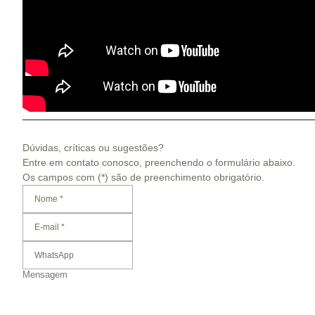
Dúvidas, críticas ou sugestões?
Entre em contato conosco, preenchendo o formulário abaixo.
Os campos com (*) são de preenchimento obrigatório.