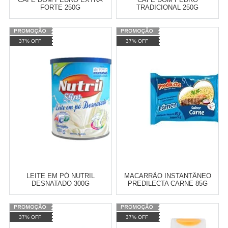
FORTE 250G
TRADICIONAL 250G
Varejo:
R$
4.050,70
Varejo:
R$
4.050,70
37% OFF
37% OFF
Atacado:
R$
2.550,90
(Apenas
Atacado:
R$
2.550,90
(Apenas
Revendedor)
Revendedor)
Cat:
CAFÉS E CHÁS
Cat:
CAFÉS E CHÁS
10
x
de
R$ 255,09
10
x
de
R$ 255,09
COMPRAR
COMPRAR
LEITE EM PÓ NUTRIL
MACARRÃO INSTANTÂNEO
DESNATADO 300G
PREDILECTA CARNE 85G
Varejo:
R$
4.050,70
Varejo:
R$
4.050,70
37% OFF
37% OFF
Atacado:
R$
2.550,90
(Apenas
Atacado:
R$
2.550,90
(Apenas