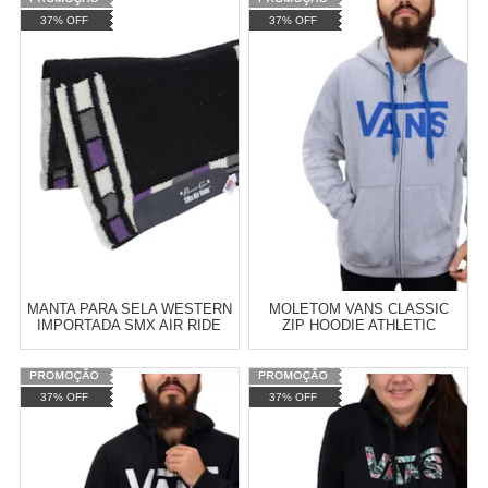
Varejo:
R$
4.050,70
Varejo:
R$
4.050,70
37% OFF
37% OFF
Atacado:
R$
2.550,90
(Apenas
Atacado:
R$
2.550,90
(Apenas
Revendedor)
Revendedor)
Cat:
CALÇADEIRA BAÚ
Cat:
SELARIA EM GERAL
10
x
de
R$ 255,09
10
x
de
R$ 255,09
COMPRAR
COMPRAR
MANTA PARA SELA WESTERN
MOLETOM VANS CLASSIC
IMPORTADA SMX AIR RIDE
ZIP HOODIE ATHLETIC
ESTAMPA NAVAJO -
HEATHER VN-0J6KGRH
PROFESSIONAL'S CHOICE
17975
Varejo:
R$
4.050,70
Varejo:
R$
4.050,70
37% OFF
37% OFF
Atacado:
R$
2.550,90
(Apenas
Atacado:
R$
2.550,90
(Apenas
Revendedor)
Revendedor)
Cat:
SELARIA EM GERAL
Cat:
MOLETOM
10
x
de
R$ 255,09
10
x
de
R$ 255,09