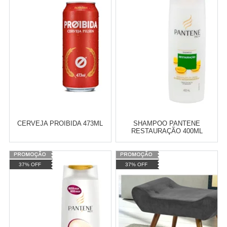
Revendedor)
Revendedor)
Cat:
LEITES
Cat:
MASSAS E SOPAS
10
x
de
R$ 255,09
10
x
de
R$ 255,09
COMPRAR
COMPRAR
CERVEJA PROIBIDA 473ML
SHAMPOO PANTENE
RESTAURAÇÃO 400ML
Varejo:
R$
4.050,70
Varejo:
R$
4.050,70
37% OFF
37% OFF
Atacado:
R$
2.550,90
(Apenas
Atacado:
R$
2.550,90
(Apenas
Revendedor)
Revendedor)
Cat:
CERVEJAS ESPECIAIS
Cat:
SHAMPOOS
10
x
de
R$ 255,09
10
x
de
R$ 255,09
COMPRAR
COMPRAR