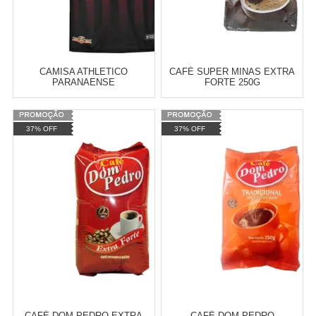
Revendedor)
Cat:
NERF
10
x
de
R$ 255,09
COMPRAR
CAMISA ATHLETICO
CAFÉ SUPER MINAS EXTRA
PARANAENSE
FORTE 250G
Varejo:
R$
4.050,70
Varejo:
R$
4.050,70
37% OFF
37% OFF
Atacado:
R$
2.550,90
(Apenas
Atacado:
R$
2.550,90
(Apenas
Revendedor)
Revendedor)
Cat:
CAMISAS
Cat:
CAFÉS E CHÁS
10
x
de
R$ 255,09
10
x
de
R$ 255,09
COMPRAR
COMPRAR
CAFÉ DOM PEDRO EXTRA
CAFÉ DOM PEDRO