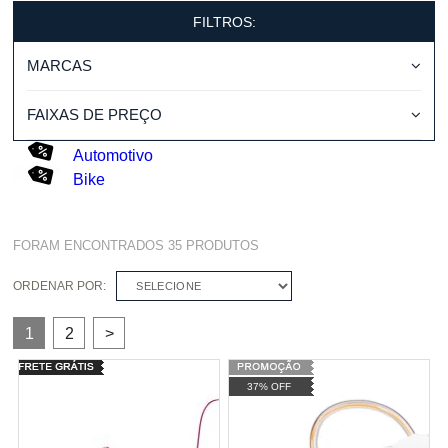
FILTROS:
MARCAS
FAIXAS DE PREÇO
Automotivo
Bike
FORAM ENCONTRADOS
35
PRODUTOS
ORDENAR POR:
SELECIONE
1
2
>
37% OFF