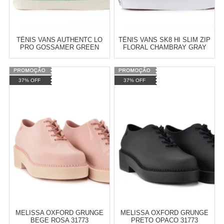
TÊNIS VANS AUTHENTC LO
TÊNIS VANS SK8 HI SLIM ZIP
PRO GOSSAMER GREEN
FLORAL CHAMBRAY GRAY
BLANC DE BLANC VN-
TRUE WHITE VN-0XH8IE0
0XRNIMA
Varejo:
R$
4.050,70
Varejo:
R$
4.050,70
37% OFF
37% OFF
Atacado:
R$
2.550,90
(Apenas
Atacado:
R$
2.550,90
(Apenas
Revendedor)
Revendedor)
Cat:
FEMININO
Cat:
FEMININO
10
x
de
R$ 255,09
10
x
de
R$ 255,09
COMPRAR
COMPRAR
MELISSA OXFORD GRUNGE
MELISSA OXFORD GRUNGE
BEGE ROSA 31773
PRETO OPACO 31773