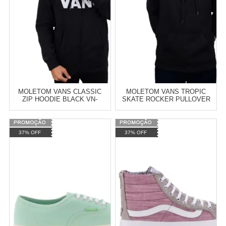
COMPRAR
COMPRAR
MOLETOM VANS CLASSIC
MOLETOM VANS TROPIC
ZIP HOODIE BLACK VN-
SKATE ROCKER PULLOVER
0J6KBLK
HOODIE BLACK VN-05QKBLK
Varejo:
R$
4.050,70
Varejo:
R$
4.050,70
37% OFF
37% OFF
Atacado:
R$
2.550,90
(Apenas
Atacado:
R$
2.550,90
(Apenas
Revendedor)
Revendedor)
Cat:
MOLETOM
Cat:
MOLETOM
10
x
de
R$ 255,09
10
x
de
R$ 255,09
COMPRAR
COMPRAR