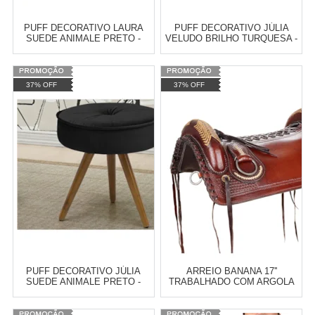
PUFF DECORATIVO LAURA
PUFF DECORATIVO JÚLIA
SUEDE ANIMALE PRETO -
VELUDO BRILHO TURQUESA -
BREMOL
BREMOL
Varejo:
R$
4.050,70
Varejo:
R$
4.050,70
37% OFF
37% OFF
Atacado:
R$
2.550,90
(Apenas
Atacado:
R$
2.550,90
(Apenas
Revendedor)
Revendedor)
Cat:
CALÇADEIRA BAÚ
Cat:
CALÇADEIRA BAÚ
10
x
de
R$ 255,09
10
x
de
R$ 255,09
COMPRAR
COMPRAR
PUFF DECORATIVO JÚLIA
ARREIO BANANA 17''
SUEDE ANIMALE PRETO -
TRABALHADO COM ARGOLA
BREMOL
INOX - A PANTANEIRA 18077