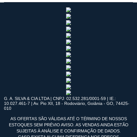
G. A. SILVA & CIA LTDA | CNPJ: 02.532.281/0001-59 | IE.:
10.027.461-7 | Av. Pio XII, 18 - Rodoviário, Goiânia - GO, 74425-
010
AS OFERTAS SÃO VÁLIDAS ATÉ O TÉRMINO DE NOSSOS
ESTOQUES SEM PRÉVIO AVISO. AS VENDAS AINDA ESTÃO
SUJEITAS À ANÁLISE E CONFIRMAÇÃO DE DADOS.
CASO EXISTA ALGUMA DIFERENÇA NOS PREÇOS