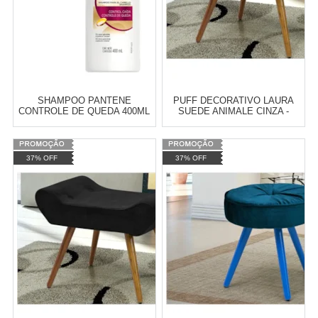
SHAMPOO PANTENE
PUFF DECORATIVO LAURA
CONTROLE DE QUEDA 400ML
SUEDE ANIMALE CINZA -
BREMOL
Varejo:
R$
4.050,70
Varejo:
R$
4.050,70
37% OFF
37% OFF
Atacado:
R$
2.550,90
(Apenas
Atacado:
R$
2.550,90
(Apenas
Revendedor)
Revendedor)
Cat:
SHAMPOOS
Cat:
CALÇADEIRA BAÚ
10
x
de
R$ 255,09
10
x
de
R$ 255,09
COMPRAR
COMPRAR