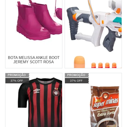
BOTA MELISSA ANKLE BOOT
JEREMY SCOTT ROSA
PRETO 31916
Atacado:
R$
10,00
(Apenas
37% OFF
37% OFF
Revendedor)
2
x
de
R$ 5,00
Cat:
MELISSA
LANÇADOR NERF MODULUS
TRI STRIKE HASBRO
COMPRAR
Varejo:
R$
4.050,70
Atacado:
R$
2.550,90
(Apenas