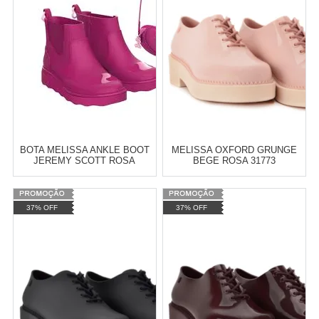
BOTA MELISSA ANKLE BOOT
MELISSA OXFORD GRUNGE
JEREMY SCOTT ROSA
BEGE ROSA 31773
PRETO 31916
Atacado:
R$
10,00
(Apenas
Varejo:
R$
4.050,70
37% OFF
37% OFF
Revendedor)
Atacado:
R$
2.550,90
(Apenas
2
x
de
R$ 5,00
Revendedor)
Cat:
MELISSA
Cat:
MELISSA
10
x
de
R$ 255,09
COMPRAR
COMPRAR