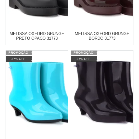
MELISSA OXFORD GRUNGE
MELISSA OXFORD GRUNGE
PRETO OPACO 31773
BORDO 31773
Varejo:
R$
4.050,70
Varejo:
R$
4.050,70
37% OFF
37% OFF
Atacado:
R$
2.550,90
(Apenas
Atacado:
R$
2.550,90
(Apenas
Revendedor)
Revendedor)
Cat:
MELISSA
Cat:
MELISSA
10
x
de
R$ 255,09
10
x
de
R$ 255,09
COMPRAR
COMPRAR