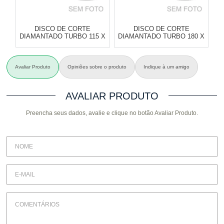
DISCO DE CORTE
DISCO DE CORTE
DIAMANTADO TURBO 115 X
DIAMANTADO TURBO 180 X
22,2MM - MTX-731789
25,4MM - MTX-731239
Varejo:
R$
4.050,70
Varejo:
R$
4.050,70
Avaliar Produto
Opiniões sobre o produto
Indique à um amigo
Atacado:
R$
2.550,90
(Apenas
Atacado:
R$
2.550,90
(Apenas
A
Revendedor)
Revendedor)
Cat:
DISCO DE CORTE
Cat:
DISCO DE CORTE
AVALIAR PRODUTO
10
x
de
R$ 255,09
10
x
de
R$ 255,09
Preencha seus dados, avalie e clique no botão Avaliar Produto.
COMPRAR
COMPRAR