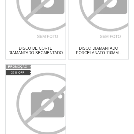
DISCO DE CORTE
DISCO DIAMANTADO
DIAMANTADO SEGMENTADO
PORCELANATO 110MM -
115 X 22,2MM - MTX-731729
CORTAG-60863
Varejo:
R$
4.050,70
Varejo:
R$
4.050,70
37% OFF
Atacado:
R$
2.550,90
(Apenas
Atacado:
R$
2.550,90
(Apenas
Revendedor)
Revendedor)
Cat:
DISCOS SERRA MÁRMORE
Cat:
DISCOS SERRA MÁRMORE
10
x
de
R$ 255,09
10
x
de
R$ 255,09
COMPRAR
COMPRAR