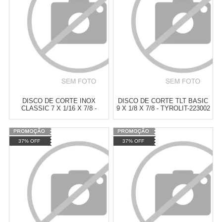
DISCO DE CORTE INOX
DISCO DE CORTE TLT BASIC
CLASSIC 7 X 1/16 X 7/8 -
9 X 1/8 X 7/8 - TYROLIT-223002
NORTON-66252846559
Varejo:
R$
4.050,70
Varejo:
R$
4.050,70
37% OFF
37% OFF
Atacado:
R$
2.550,90
(Apenas
Atacado:
R$
2.550,90
(Apenas
Revendedor)
Revendedor)
Cat:
DISCO DE CORTE
Cat:
DISCO DE CORTE
10
x
de
R$ 255,09
10
x
de
R$ 255,09
COMPRAR
COMPRAR