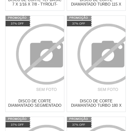
7 X 1/16 X 7/8 - TYROLIT-
DIAMANTADO TURBO 115 X
34314641
22,2MM - MTX-731789
Varejo:
R$
4.050,70
Varejo:
R$
4.050,70
37% OFF
37% OFF
Atacado:
R$
2.550,90
(Apenas
Atacado:
R$
2.550,90
(Apenas
Revendedor)
Revendedor)
Cat:
DISCO DE CORTE
Cat:
DISCO DE CORTE
10
x
de
R$ 255,09
10
x
de
R$ 255,09
COMPRAR
COMPRAR
DISCO DE CORTE
DISCO DE CORTE
DIAMANTADO SEGMENTADO
DIAMANTADO TURBO 180 X
350 X 25,4MM - MTX-731659
25,4MM - MTX-731239
Varejo:
R$
4.050,70
Varejo:
R$
4.050,70
37% OFF
37% OFF
Atacado:
R$
2.550,90
(Apenas
Atacado:
R$
2.550,90
(Apenas