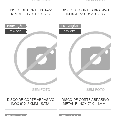
DISCO DE CORTE DCA-22
DISCO DE CORTE ABRASIVO
KRONOS 12 X 1/8 X 5/8 -
INOX 4.1/2 X 3/64 X 7/8 -
KRONOS-3007
PREMIER-66252920332
Varejo:
R$
4.050,70
Varejo:
R$
4.050,70
37% OFF
37% OFF
Atacado:
R$
2.550,90
(Apenas
Atacado:
R$
2.550,90
(Apenas
Revendedor)
Revendedor)
Cat:
DISCO DE CORTE
Cat:
DISCO DE CORTE
10
x
de
R$ 255,09
10
x
de
R$ 255,09
COMPRAR
COMPRAR
DISCO DE CORTE ABRASIVO
DISCO DE CORTE ABRASIVO
INOX 9'' X 2,0MM - SATA-
METAL E INOX 7'' X 1,6MM -
ST55055G
SATA-ST55054G