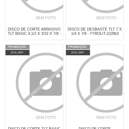
DISCO DE CORTE ABRASIVO
DISCO DE DESBASTE TLT 7 X
TLT BASIC 4.1/2 X 3/32 X 7/8 -
1/4 X 7/8 - TYROLIT-222863
TYROLIT-222997
Varejo:
R$
4.050,70
Varejo:
R$
4.050,70
37% OFF
37% OFF
Atacado:
R$
2.550,90
(Apenas
Atacado:
R$
2.550,90
(Apenas
Revendedor)
Revendedor)
Cat:
DISCO DE CORTE
Cat:
DISCO DE CORTE
10
x
de
R$ 255,09
10
x
de
R$ 255,09
COMPRAR
COMPRAR
DISCO DE CORTE TLT BASIC
DISCO DE CORTE