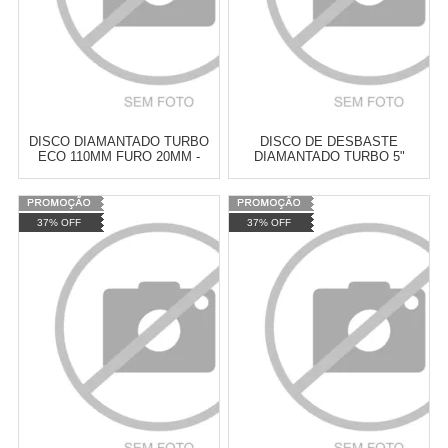
DISCO DIAMANTADO TURBO
DISCO DE DESBASTE
ECO 110MM FURO 20MM -
DIAMANTADO TURBO 5"
CORTAG-60598
125MM - CORTAG-60178
Varejo:
R$
4.050,70
Varejo:
R$
4.050,70
37% OFF
37% OFF
Atacado:
R$
2.550,90
(Apenas
Atacado:
R$
2.550,90
(Apenas
Revendedor)
Revendedor)
Cat:
DISCO DE CORTE
Cat:
DISCO DE CORTE
10
x
de
R$ 255,09
10
x
de
R$ 255,09
COMPRAR
COMPRAR