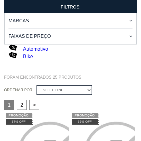
FILTROS:
MARCAS
FAIXAS DE PREÇO
Automotivo
Bike
FORAM ENCONTRADOS
25
PRODUTOS
ORDENAR POR:
SELECIONE
1
2
>
37% OFF
37% OFF