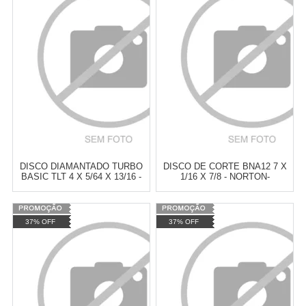
Revendedor)
Revendedor)
Cat:
DISCO DE CORTE
Cat:
DISCO DE CORTE
10
x
de
R$ 255,09
10
x
de
R$ 255,09
COMPRAR
COMPRAR
DISCO DIAMANTADO TURBO
DISCO DE CORTE BNA12 7 X
BASIC TLT 4 X 5/64 X 13/16 -
1/16 X 7/8 - NORTON-
TYROLIT-609298
66252843688
Varejo:
R$
4.050,70
Varejo:
R$
4.050,70
37% OFF
37% OFF
Atacado:
R$
2.550,90
(Apenas
Atacado:
R$
2.550,90
(Apenas
Revendedor)
Revendedor)
Cat:
DISCO DE CORTE
Cat:
DISCO DE CORTE
10
x
de
R$ 255,09
10
x
de
R$ 255,09
COMPRAR
COMPRAR