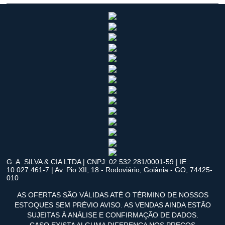
G. A. SILVA & CIA LTDA | CNPJ: 02.532.281/0001-59 | IE.:
10.027.461-7 | Av. Pio XII, 18 - Rodoviário, Goiânia - GO, 74425-
010
AS OFERTAS SÃO VÁLIDAS ATÉ O TÉRMINO DE NOSSOS
ESTOQUES SEM PRÉVIO AVISO. AS VENDAS AINDA ESTÃO
SUJEITAS À ANÁLISE E CONFIRMAÇÃO DE DADOS.
CASO EXISTA ALGUMA DIFERENÇA NOS PREÇOS