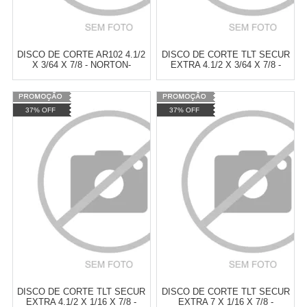
DISCO DE CORTE AR102 4.1/2
DISCO DE CORTE TLT SECUR
X 3/64 X 7/8 - NORTON-
EXTRA 4.1/2 X 3/64 X 7/8 -
66253371670
TYROLIT-677988
Varejo:
R$
4.050,70
Varejo:
R$
4.050,70
37% OFF
37% OFF
Atacado:
R$
2.550,90
(Apenas
Atacado:
R$
2.550,90
(Apenas
Revendedor)
Revendedor)
Cat:
DISCO DE CORTE
Cat:
DISCO DE CORTE
10
x
de
R$ 255,09
10
x
de
R$ 255,09
COMPRAR
COMPRAR
DISCO DE CORTE TLT SECUR
DISCO DE CORTE TLT SECUR
EXTRA 4.1/2 X 1/16 X 7/8 -
EXTRA 7 X 1/16 X 7/8 -