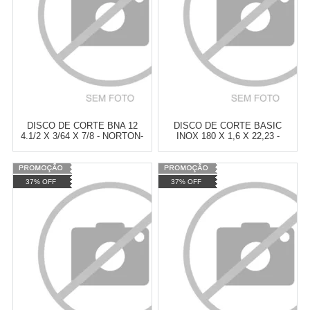
COMPRAR
COMPRAR
DISCO DE CORTE BNA 12
DISCO DE CORTE BASIC
4.1/2 X 3/64 X 7/8 - NORTON-
INOX 180 X 1,6 X 22,23 -
66252846557
NORTON-66252846362
Varejo:
R$
4.050,70
Varejo:
R$
4.050,70
37% OFF
37% OFF
Atacado:
R$
2.550,90
(Apenas
Atacado:
R$
2.550,90
(Apenas
Revendedor)
Revendedor)
Cat:
DISCO DE CORTE
Cat:
DISCO DE CORTE
10
x
de
R$ 255,09
10
x
de
R$ 255,09
COMPRAR
COMPRAR