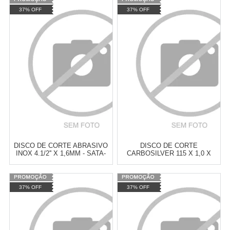
Varejo:
R$
4.050,70
Varejo:
R$
4.050,70
37% OFF
37% OFF
Atacado:
R$
2.550,90
(Apenas
Atacado:
R$
2.550,90
(Apenas
Revendedor)
Revendedor)
Cat:
DISCO DE CORTE
Cat:
DISCO DE CORTE
10
x
de
R$ 255,09
10
x
de
R$ 255,09
COMPRAR
COMPRAR
DISCO DE CORTE ABRASIVO
DISCO DE CORTE
INOX 4.1/2'' X 1,6MM - SATA-
CARBOSILVER 115 X 1,0 X
ST55053G
22MM - CARBORUNDUM-
66252846813
Varejo:
R$
4.050,70
Varejo:
R$
4.050,70
37% OFF
37% OFF
Atacado:
R$
2.550,90
(Apenas
Atacado:
R$
2.550,90
(Apenas
Revendedor)
Revendedor)
Cat:
DISCO DE CORTE
Cat:
DISCO DE CORTE
10
x
de
R$ 255,09
10
x
de
R$ 255,09