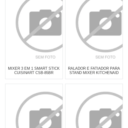
6
x
de
R$ 116,50
6
x
de
R$ 141,50
Cat:
BATEDEIRAS
Cat:
BATEDEIRAS
COMPRAR
COMPRAR
MIXER 3 EM 1 SMART STICK
RALADOR E FATIADOR PARA
CUISINART CSB-85BR
STAND MIXER KITCHENAID
BRANCO
Atacado:
R$
899,00
(Apenas
Atacado:
R$
899,00
(Apenas
Revendedor)
Revendedor)
6
x
de
R$ 149,83
6
x
de
R$ 149,83
Cat:
MIXERS DE MÃO
Cat:
ACESSÓRIOS PARA
BATEDEIRA
COMPRAR
COMPRAR