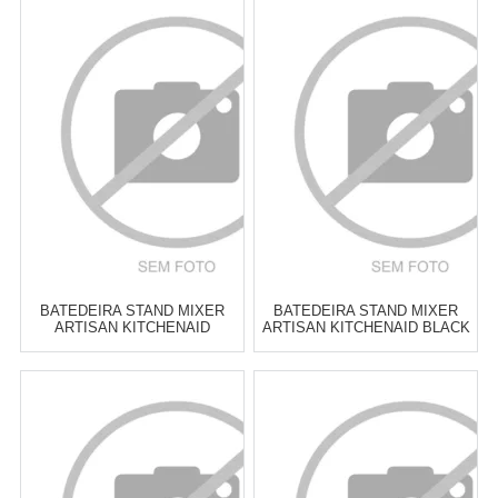
Atacado:
R$
1.519,00
(Apenas
Atacado:
R$
2.499,00
(Apenas
Revendedor)
Revendedor)
7
x
de
R$ 217,00
10
x
de
R$ 249,90
Cat:
ACESSÓRIOS PARA
Cat:
BATEDEIRAS
BATEDEIRA
COMPRAR
COMPRAR
BATEDEIRA STAND MIXER
BATEDEIRA STAND MIXER
ARTISAN KITCHENAID
ARTISAN KITCHENAID BLACK
MINERAL WATER
MATTE
Atacado:
R$
2.499,00
(Apenas
Atacado:
R$
2.499,00
(Apenas
Revendedor)
Revendedor)
10
x
de
R$ 249,90
10
x
de
R$ 249,90
Cat:
BATEDEIRAS
Cat:
BATEDEIRAS