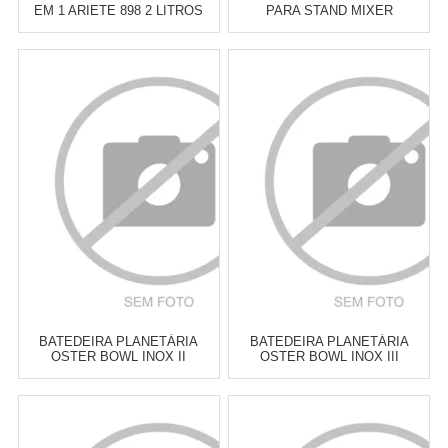
EM 1 ARIETE 898 2 LITROS
PARA STAND MIXER
KITCHENAID KIO02DX
Atacado:
R$
599,00
(Apenas
Atacado:
R$
610,00
(Apenas
Revendedor)
Revendedor)
6
x
de
R$ 99,83
6
x
de
R$ 101,67
Cat:
MIXERS DE MÃO
Cat:
ACESSÓRIOS PARA
BATEDEIRA
COMPRAR
COMPRAR
BATEDEIRA PLANETÁRIA
BATEDEIRA PLANETÁRIA
OSTER BOWL INOX II
OSTER BOWL INOX III
Atacado:
R$
699,00
(Apenas
Atacado:
R$
849,00
(Apenas
Revendedor)
Revendedor)