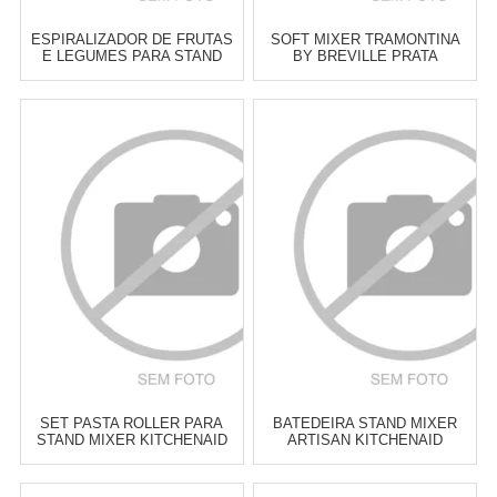
ESPIRALIZADOR DE FRUTAS
SOFT MIXER TRAMONTINA
E LEGUMES PARA STAND
BY BREVILLE PRATA
MIXER KITCHENAID
Atacado:
R$
999,00
(Apenas
Atacado:
R$
1.299,00
(Apenas
Revendedor)
Revendedor)
6
x
de
R$ 166,50
6
x
de
R$ 216,50
Cat:
ACESSÓRIOS PARA
Cat:
MIXERS DE MÃO
BATEDEIRA
COMPRAR
COMPRAR
SET PASTA ROLLER PARA
BATEDEIRA STAND MIXER
STAND MIXER KITCHENAID
ARTISAN KITCHENAID
EMPIRE RED