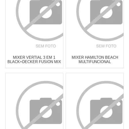
COMPRAR
COMPRAR
MIXER VERTIAL 3 EM 1
MIXER HAMILTON BEACH
BLACK+DECKER FUSION MIX
MULTIFUNCIONAL
Atacado:
R$
479,00
(Apenas
Atacado:
R$
495,00
(Apenas
Revendedor)
Revendedor)
6
x
de
R$ 79,83
6
x
de
R$ 82,50
Cat:
MIXERS DE MÃO
Cat:
MIXERS DE MÃO
COMPRAR
COMPRAR