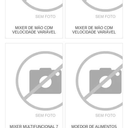
MIXER DE MÃO COM
MIXER DE MÃO COM
VELOCIDADE VARIÁVEL
VELOCIDADE VARIÁVEL
KITCHENAID EMPIRE RED
KITCHENAID BLACK MATTE
Atacado:
R$
539,00
(Apenas
Atacado:
R$
539,00
(Apenas
Revendedor)
Revendedor)
6
x
de
R$ 89,83
6
x
de
R$ 89,83
Cat:
MIXERS DE MÃO
Cat:
MIXERS DE MÃO
COMPRAR
COMPRAR
MIXER MULTIFUNCIONAL 7
MOEDOR DE ALIMENTOS