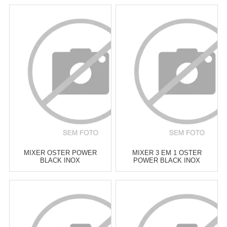
MIXER OSTER POWER
MIXER 3 EM 1 OSTER
BLACK INOX
POWER BLACK INOX
Atacado:
R$
249,00
(Apenas
Atacado:
R$
329,00
(Apenas
Revendedor)
Revendedor)
6
x
de
R$ 41,50
6
x
de
R$ 54,83
Cat:
MIXERS DE MÃO
Cat:
MIXERS DE MÃO