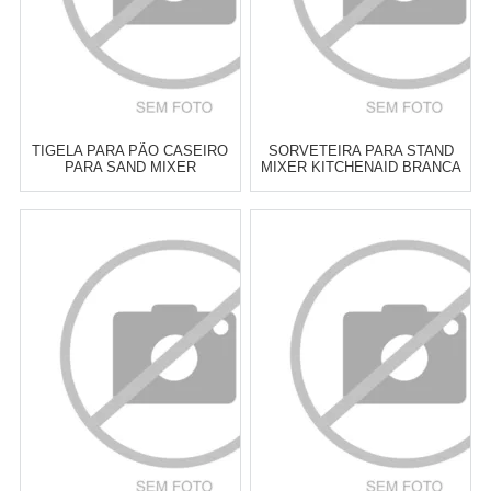
TIGELA PARA PÃO CASEIRO
SORVETEIRA PARA STAND
PARA SAND MIXER
MIXER KITCHENAID BRANCA
KITCHENAID
2 LITROS
Atacado:
R$
959,00
(Apenas
Atacado:
R$
999,00
(Apenas
Revendedor)
Revendedor)
6
x
de
R$ 159,83
6
x
de
R$ 166,50
Cat:
ACESSÓRIOS PARA
Cat:
ACESSÓRIOS PARA
BATEDEIRA
BATEDEIRA
COMPRAR
COMPRAR