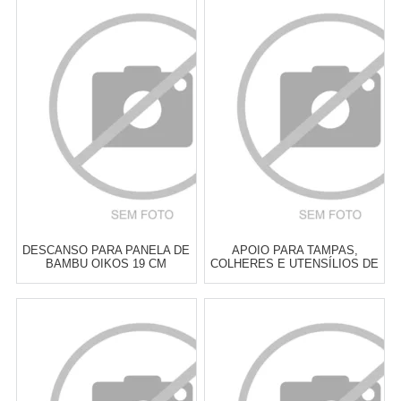
Atacado:
R$
18,00
(Apenas
Atacado:
R$
18,90
(Apenas
Revendedor)
Revendedor)
3
x
de
R$ 6,00
3
x
de
R$ 6,30
Cat:
POTES & PORTA
Cat:
POTES & PORTA
MANTIMENTOS
MANTIMENTOS
COMPRAR
COMPRAR
DESCANSO PARA PANELA DE
APOIO PARA TAMPAS,
BAMBU OIKOS 19 CM
COLHERES E UTENSÍLIOS DE
COZINHA PRANA GOURMET
Atacado:
R$
19,00
(Apenas
Atacado:
R$
19,00
(Apenas
Revendedor)
Revendedor)
3
x
de
R$ 6,33
3
x
de
R$ 6,33
Cat:
DESCANSO PARA COLHER,
Cat:
ORGANIZADOR DE GAVETA
TRAVESSAS & PANELAS
& PRATELEIRA