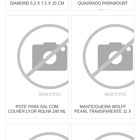
DIAMOND 5,2 X 7,5 X 15 CM
QUADRADO PARAMOUNT
LUMINI PRETO 180 ML
180 ml
Atacado:
R$
13,00
(Apenas
Atacado:
R$
13,00
(Apenas
Revendedor)
Revendedor)
2
x
de
R$ 6,50
2
x
de
R$ 6,50
Cat:
ORGANIZADOR DE GAVETA
Cat:
POTES & PORTA
& PRATELEIRA
MANTIMENTOS
COMPRAR
COMPRAR
POTE PARA SAL COM
MANTEIGUEIRA WOLFF
COLHER LYOR ROLHA 240 ML
PEARL TRANSPARENTE 11 X
7 CM
Atacado:
R$
14,90
(Apenas
Atacado:
R$
15,00
(Apenas
Revendedor)
Revendedor)