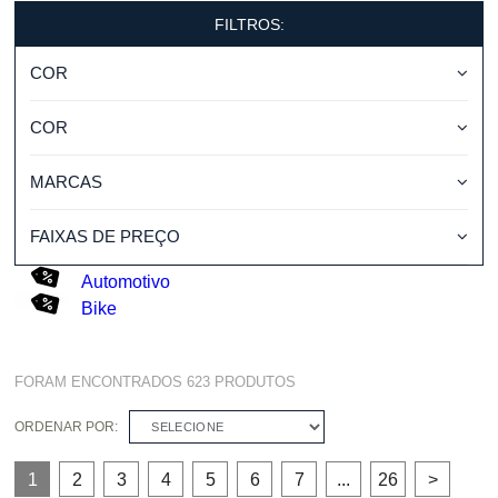
FILTROS:
COR
COR
MARCAS
FAIXAS DE PREÇO
Automotivo
Bike
FORAM ENCONTRADOS
623
PRODUTOS
ORDENAR POR:
SELECIONE
1
2
3
4
5
6
7
...
26
>