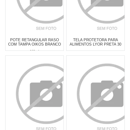
POTE RETANGULAR RASO
TELA PROTETORA PARA
COM TAMPA OIKOS BRANCO
ALIMENTOS LYOR PRETA 30
160 ML
X 12 CM
160 ml
Atacado:
R$
17,00
(Apenas
Atacado:
R$
17,00
(Apenas
Revendedor)
Revendedor)
3
x
de
R$ 5,67
3
x
de
R$ 5,67
Cat:
OUTROS ACESSÓRIOS DE
Cat:
ARMAZENAMENTO DE
COZINHA
COMIDA
COMPRAR
COMPRAR