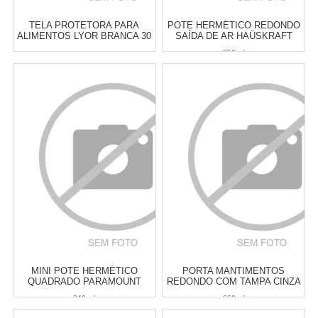
TELA PROTETORA PARA
POTE HERMÉTICO REDONDO
ALIMENTOS LYOR BRANCA 30
SAÍDA DE AR HAÜSKRAFT
X 12 CM
350 ML
350 ml
Atacado:
R$
17,00
(Apenas
Atacado:
R$
17,00
(Apenas
Revendedor)
Revendedor)
3
x
de
R$ 5,67
3
x
de
R$ 5,67
Cat:
OUTROS ACESSÓRIOS DE
Cat:
ARMAZENAMENTO DE
COZINHA
COMIDA
COMPRAR
COMPRAR
MINI POTE HERMÉTICO
PORTA MANTIMENTOS
QUADRADO PARAMOUNT
REDONDO COM TAMPA CINZA
LUMINI PRETO 240 ML
QLUX FRESH 660 ML
240 ml
660 ml