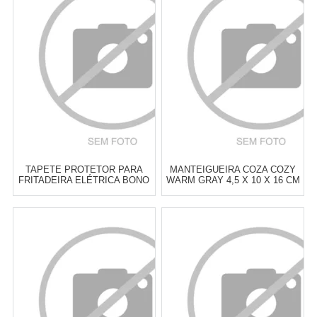
2
x
de
R$ 7,45
3
x
de
R$ 5,00
Cat:
POTES & PORTA
Cat:
ARMAZENAMENTO DE
MANTIMENTOS
COMIDA
COMPRAR
COMPRAR
TAPETE PROTETOR PARA
MANTEIGUEIRA COZA COZY
FRITADEIRA ELÉTRICA BONO
WARM GRAY 4,5 X 10 X 16 CM
HOME SORTIDO - CADA
Atacado:
R$
16,00
(Apenas
Atacado:
R$
17,00
(Apenas
Revendedor)
Revendedor)
3
x
de
R$ 5,33
3
x
de
R$ 5,67
Cat:
OUTROS ACESSÓRIOS DE
Cat:
ARMAZENAMENTO DE
COZINHA
COMIDA
COMPRAR
COMPRAR