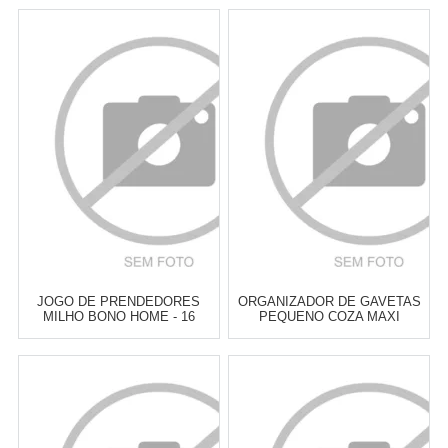
JOGO DE PRENDEDORES
ORGANIZADOR DE GAVETAS
MILHO BONO HOME - 16
PEQUENO COZA MAXI
PEÇAS
PERFECT NATURAL 3,4 X 16,8
X 5,5 CM
Atacado:
R$
7,90
(Apenas
Atacado:
R$
8,00
(Apenas
Revendedor)
Revendedor)
Cat:
OUTROS ACESSÓRIOS DE
Cat:
ORGANIZADOR DE GAVETA
COZINHA
& PRATELEIRA