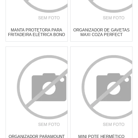
MANTA PROTETORA PARA
ORGANIZADOR DE GAVETAS
FRITADEIRA ELÉTRICA BONO
MAXI COZA PERFECT
HOME PRETA 20 CM
NATURAL 3,7 X 34,2 X 11,3 CM
Atacado:
R$
10,00
(Apenas
Atacado:
R$
13,00
(Apenas
Revendedor)
Revendedor)
2
x
de
R$ 5,00
2
x
de
R$ 6,50
Cat:
OUTROS ACESSÓRIOS DE
Cat:
ORGANIZADOR DE GAVETA
COZINHA
& PRATELEIRA
COMPRAR
COMPRAR
ORGANIZADOR PARAMOUNT
MINI POTE HERMÉTICO