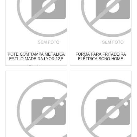
COMPRAR
COMPRAR
POTE COM TAMPA METÁLICA
FORMA PARA FRITADEIRA
ESTILO MADEIRA LYOR 12,5
ELÉTRICA BONO HOME
X 13 CM
PRETA 19 CM - CADA
12,5 x 13 cm
Atacado:
R$
19,90
(Apenas
Atacado:
R$
19,00
(Apenas
Revendedor)
Revendedor)
3
x
de
R$ 6,63
3
x
de
R$ 6,33
Cat:
OUTROS ACESSÓRIOS DE
Cat:
POTES & PORTA
COZINHA
MANTIMENTOS
COMPRAR
COMPRAR