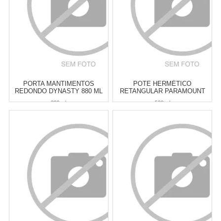
PORTA MANTIMENTOS
POTE HERMÉTICO
REDONDO DYNASTY 880 ML
RETANGULAR PARAMOUNT
LUMINI 580 ML
880 ml
580 ml
Atacado:
R$
24,90
(Apenas
Atacado:
R$
25,00
(Apenas
Revendedor)
Revendedor)
4
x
de
R$ 6,22
5
x
de
R$ 5,00
Cat:
POTES & PORTA
Cat:
POTES & PORTA
MANTIMENTOS
MANTIMENTOS
COMPRAR
COMPRAR