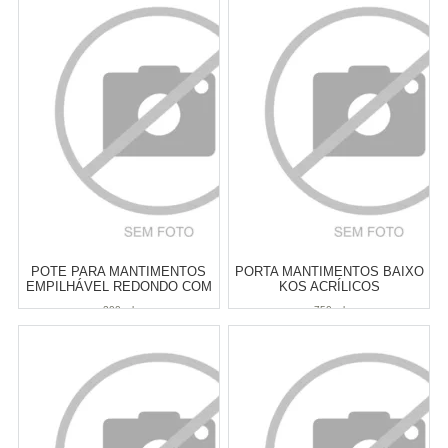
Revendedor)
Revendedor)
4
x
de
R$ 5,75
4
x
de
R$ 5,98
Cat:
POTES & PORTA
Cat:
POTES & PORTA
MANTIMENTOS
MANTIMENTOS
COMPRAR
COMPRAR
POTE PARA MANTIMENTOS
PORTA MANTIMENTOS BAIXO
EMPILHÁVEL REDONDO COM
KOS ACRÍLICOS
TAMPA OIKOS BAMBU 200 ML
TRANSPARENTE 750 ML
200 ml
750 ml
Atacado:
R$
24,00
(Apenas
Atacado:
R$
24,90
(Apenas
Revendedor)
Revendedor)
4
x
de
R$ 6,00
4
x
de
R$ 6,22
Cat:
POTES & PORTA
Cat:
POTES & PORTA
MANTIMENTOS
MANTIMENTOS
COMPRAR
COMPRAR