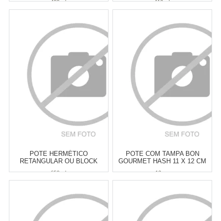
480 ml
110 ml
Atacado:
R$
26,00
(Apenas
Atacado:
R$
26,00
(Apenas
Revendedor)
Revendedor)
5
x
de
R$ 5,20
5
x
de
R$ 5,20
Cat:
POTES & PORTA
Cat:
POTES & PORTA
MANTIMENTOS
MANTIMENTOS
COMPRAR
COMPRAR
POTE HERMÉTICO
POTE COM TAMPA BON
RETANGULAR OU BLOCK
GOURMET HASH 11 X 12 CM
NATURAL 650 ML
650 ml
12 cm
Atacado:
R$
27,90
(Apenas
Atacado:
R$
27,90
(Apenas
Revendedor)
Revendedor)
5
x
de
R$ 5,58
5
x
de
R$ 5,58
Cat:
POTES & PORTA
Cat:
POTES & PORTA