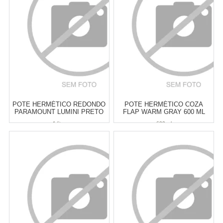
MANTIMENTOS
MANTIMENTOS
COMPRAR
COMPRAR
POTE HERMÉTICO REDONDO
POTE HERMÉTICO COZA
PARAMOUNT LUMINI PRETO
FLAP WARM GRAY 600 ML
1 LITRO
1 litro
600 ml
Atacado:
R$
28,00
(Apenas
Atacado:
R$
29,00
(Apenas
Revendedor)
Revendedor)
5
x
de
R$ 5,60
5
x
de
R$ 5,80
Cat:
POTES & PORTA
Cat:
POTES & PORTA
MANTIMENTOS
MANTIMENTOS
COMPRAR
COMPRAR