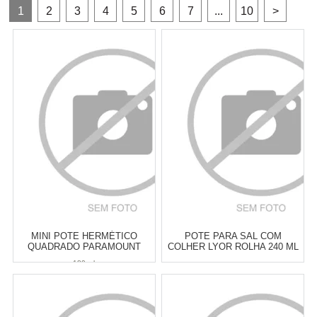
1
2
3
4
5
6
7
...
10
>
MINI POTE HERMÉTICO
POTE PARA SAL COM
QUADRADO PARAMOUNT
COLHER LYOR ROLHA 240 ML
LUMINI PRETO 180 ML
180 ml
Atacado:
R$
14,90
(Apenas
Atacado:
R$
13,00
(Apenas
Revendedor)
Revendedor)
2
x
de
R$ 7,45
2
x
de
R$ 6,50