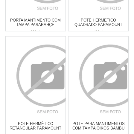
PORTA MANTIMENTO COM
POTE HERMÉTICO
TAMPA PASABAHÇE
QUADRADO PARAMOUNT
HOMEMADE 300 ML
LUMINI 480 ML
300 ml
480 ml
Atacado:
R$
25,00
(Apenas
Atacado:
R$
25,90
(Apenas
Revendedor)
Revendedor)
5
x
de
R$ 5,00
5
x
de
R$ 5,18
Cat:
POTES & PORTA
Cat:
POTES & PORTA
MANTIMENTOS
MANTIMENTOS
COMPRAR
COMPRAR
POTE HERMÉTICO
POTE PARA MANTIMENTOS
RETANGULAR PARAMOUNT
COM TAMPA OIKOS BAMBU
LUMINI PRETO 480 ML
110 ML