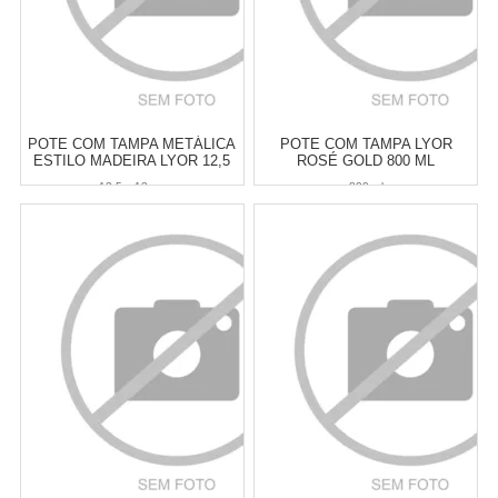
POTE COM TAMPA METÁLICA
POTE COM TAMPA LYOR
ESTILO MADEIRA LYOR 12,5
ROSÉ GOLD 800 ML
X 13 CM
12,5 x 13 cm
800 ml
Atacado:
R$
19,00
(Apenas
Atacado:
R$
19,90
(Apenas
Revendedor)
Revendedor)
3
x
de
R$ 6,33
3
x
de
R$ 6,63
Cat:
POTES & PORTA
Cat:
POTES & PORTA
MANTIMENTOS
MANTIMENTOS
COMPRAR
COMPRAR