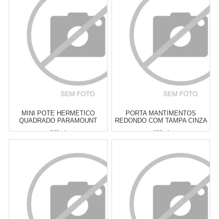
Cat:
POTES & PORTA
Cat:
POTES & PORTA
MANTIMENTOS
MANTIMENTOS
COMPRAR
COMPRAR
MINI POTE HERMÉTICO
PORTA MANTIMENTOS
QUADRADO PARAMOUNT
REDONDO COM TAMPA CINZA
LUMINI PRETO 240 ML
QLUX FRESH 660 ML
240 ml
660 ml
Atacado:
R$
18,00
(Apenas
Atacado:
R$
18,90
(Apenas
Revendedor)
Revendedor)
3
x
de
R$ 6,00
3
x
de
R$ 6,30
Cat:
POTES & PORTA
Cat:
POTES & PORTA
MANTIMENTOS
MANTIMENTOS
COMPRAR
COMPRAR