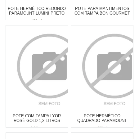
POTE HERMÉTICO REDONDO
POTE PARA MANTIMENTOS
PARAMOUNT LUMINI PRETO
COM TAMPA BON GOURMET
480 ML
880 ML
480 ml
Atacado:
R$
22,00
(Apenas
Atacado:
R$
20,00
(Apenas
Revendedor)
Revendedor)
4
x
de
R$ 5,50
4
x
de
R$ 5,00
Cat:
POTES & PORTA
Cat:
POTES & PORTA
MANTIMENTOS
MANTIMENTOS
COMPRAR
COMPRAR
POTE COM TAMPA LYOR
POTE HERMÉTICO
ROSÉ GOLD 1,2 LITROS
QUADRADO PARAMOUNT
LUMINI PRETO 480 ML
1,2 litros
480 ml
Atacado:
R$
23,00
(Apenas
Atacado:
R$
23,90
(Apenas