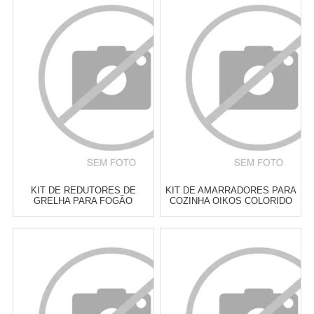
Revendedor)
Revendedor)
4
x
de
R$ 6,22
5
x
de
R$ 5,80
Cat:
OUTROS ACESSÓRIOS DE
Cat:
OUTROS ACESSÓRIOS DE
COZINHA
COZINHA
COMPRAR
COMPRAR
KIT DE REDUTORES DE
KIT DE AMARRADORES PARA
GRELHA PARA FOGÃO
COZINHA OIKOS COLORIDO
GHIDINI 9,5 CM - 2 PEÇAS
40 CM - 6 PEÇAS
Atacado:
R$
29,00
(Apenas
Atacado:
R$
35,00
(Apenas
Revendedor)
Revendedor)
5
x
de
R$ 5,80
6
x
de
R$ 5,83
Cat:
OUTROS ACESSÓRIOS DE
Cat:
OUTROS ACESSÓRIOS DE
COZINHA
COZINHA
COMPRAR
COMPRAR