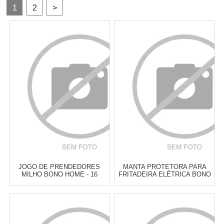
1
2
>
JOGO DE PRENDEDORES
MANTA PROTETORA PARA
MILHO BONO HOME - 16
FRITADEIRA ELÉTRICA BONO
PEÇAS
HOME PRETA 20 CM
Atacado:
R$
7,90
(Apenas
Atacado:
R$
10,00
(Apenas
Revendedor)
Revendedor)
2
x
de
R$ 5,00