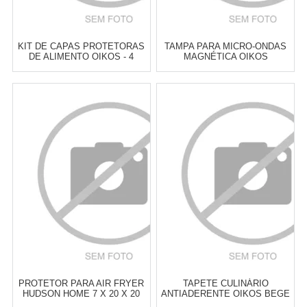
KIT DE CAPAS PROTETORAS
TAMPA PARA MICRO-ONDAS
DE ALIMENTO OIKOS - 4
MAGNÉTICA OIKOS
PEÇAS
TRANSPARENTE
Atacado:
R$
43,00
(Apenas
Atacado:
R$
44,00
(Apenas
Revendedor)
Revendedor)
6
x
de
R$ 7,17
6
x
de
R$ 7,33
Cat:
OUTROS ACESSÓRIOS DE
Cat:
OUTROS ACESSÓRIOS DE
COZINHA
COZINHA
COMPRAR
COMPRAR
PROTETOR PARA AIR FRYER
TAPETE CULINÁRIO
HUDSON HOME 7 X 20 X 20
ANTIADERENTE OIKOS BEGE
CM
42 X 30 CM