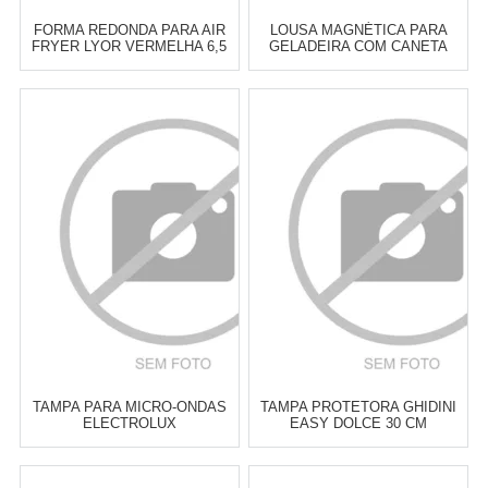
FORMA REDONDA PARA AIR
LOUSA MAGNÉTICA PARA
FRYER LYOR VERMELHA 6,5
GELADEIRA COM CANETA
X 19 CM
APAGADOR PRANA
GOURMET CHEF
Atacado:
R$
19,90
(Apenas
Atacado:
R$
24,90
(Apenas
Revendedor)
Revendedor)
3
x
de
R$ 6,63
4
x
de
R$ 6,22
Cat:
OUTROS ACESSÓRIOS DE
Cat:
OUTROS ACESSÓRIOS DE
COZINHA
COZINHA
COMPRAR
COMPRAR
TAMPA PARA MICRO-ONDAS
TAMPA PROTETORA GHIDINI
ELECTROLUX
EASY DOLCE 30 CM
TRANSPARENTE
Atacado:
R$
24,90
(Apenas
Atacado:
R$
29,00
(Apenas