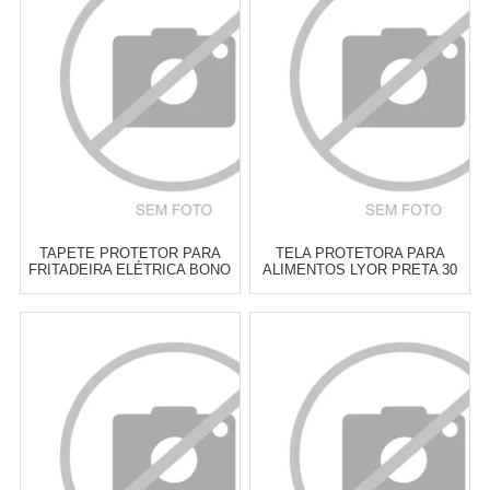
Cat:
OUTROS ACESSÓRIOS DE
Cat:
OUTROS ACESSÓRIOS DE
COZINHA
COZINHA
COMPRAR
COMPRAR
TAPETE PROTETOR PARA
TELA PROTETORA PARA
FRITADEIRA ELÉTRICA BONO
ALIMENTOS LYOR PRETA 30
HOME SORTIDO - CADA
X 12 CM
Atacado:
R$
16,00
(Apenas
Atacado:
R$
17,00
(Apenas
Revendedor)
Revendedor)
3
x
de
R$ 5,33
3
x
de
R$ 5,67
Cat:
OUTROS ACESSÓRIOS DE
Cat:
OUTROS ACESSÓRIOS DE
COZINHA
COZINHA
COMPRAR
COMPRAR