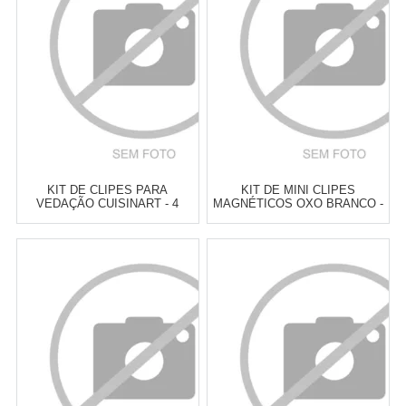
COZINHA
COZINHA
COMPRAR
COMPRAR
KIT DE CLIPES PARA
KIT DE MINI CLIPES
VEDAÇÃO CUISINART - 4
MAGNÉTICOS OXO BRANCO -
PEÇAS
8 PEÇAS
Atacado:
R$
129,00
(Apenas
Atacado:
R$
129,50
(Apenas
Revendedor)
Revendedor)
6
x
de
R$ 21,50
6
x
de
R$ 21,58
Cat:
OUTROS ACESSÓRIOS DE
Cat:
OUTROS ACESSÓRIOS DE
COZINHA
COZINHA
COMPRAR
COMPRAR