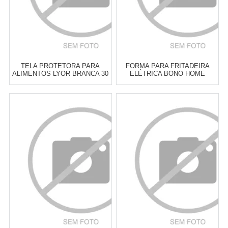
TELA PROTETORA PARA
FORMA PARA FRITADEIRA
ALIMENTOS LYOR BRANCA 30
ELÉTRICA BONO HOME
X 12 CM
PRETA 19 CM - CADA
Atacado:
R$
17,00
(Apenas
Atacado:
R$
19,90
(Apenas
Revendedor)
Revendedor)
3
x
de
R$ 5,67
3
x
de
R$ 6,63
Cat:
OUTROS ACESSÓRIOS DE
Cat:
OUTROS ACESSÓRIOS DE
COZINHA
COZINHA
COMPRAR
COMPRAR