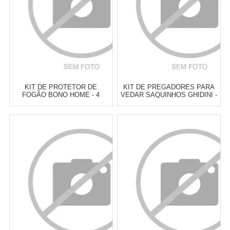
KIT DE PROTETOR DE
KIT DE PREGADORES PARA
FOGÃO BONO HOME - 4
VEDAR SAQUINHOS GHIDINI -
PEÇAS
3 PEÇAS
Atacado:
R$
39,90
(Apenas
Atacado:
R$
40,00
(Apenas
Revendedor)
Revendedor)
6
x
de
R$ 6,65
6
x
de
R$ 6,67
Cat:
OUTROS ACESSÓRIOS DE
Cat:
OUTROS ACESSÓRIOS DE
COZINHA
COZINHA
COMPRAR
COMPRAR