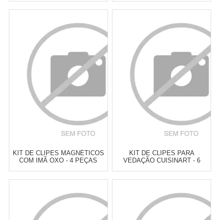
Atacado:
R$
52,00
(Apenas
Atacado:
R$
54,00
(Apenas
Revendedor)
Revendedor)
6
x
de
R$ 8,67
6
x
de
R$ 9,00
Cat:
OUTROS ACESSÓRIOS DE
Cat:
OUTROS ACESSÓRIOS DE
COZINHA
COZINHA
COMPRAR
COMPRAR
KIT DE CLIPES MAGNÉTICOS
KIT DE CLIPES PARA
COM IMÃ OXO - 4 PEÇAS
VEDAÇÃO CUISINART - 6
PEÇAS
Atacado:
R$
92,00
(Apenas
Atacado:
R$
119,00
(Apenas
Revendedor)
Revendedor)
6
x
de
R$ 15,33
6
x
de
R$ 19,83
Cat:
OUTROS ACESSÓRIOS DE
Cat:
OUTROS ACESSÓRIOS DE