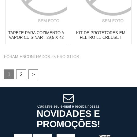
TAPETE PARA COZIMENTO A
KIT DE PROTETORES EM
VAPOR CUISINART 29,5 X 42
FELTRO LE CREUSET
CM
LARANJA - 3 PEÇAS
Atacado:
R$
159,00
(Apenas
Atacado:
R$
199,00
(Apenas
FORAM ENCONTRADOS
25
PRODUTOS
Revendedor)
Revendedor)
6
x
de
R$ 26,50
6
x
de
R$ 33,17
Cat:
OUTROS ACESSÓRIOS DE
Cat:
OUTROS ACESSÓRIOS DE
1
2
>
COZINHA
COZINHA
COMPRAR
COMPRAR
Cadastre seu e-mail e receba nossas
NOVIDADES E
PROMOÇÕES!