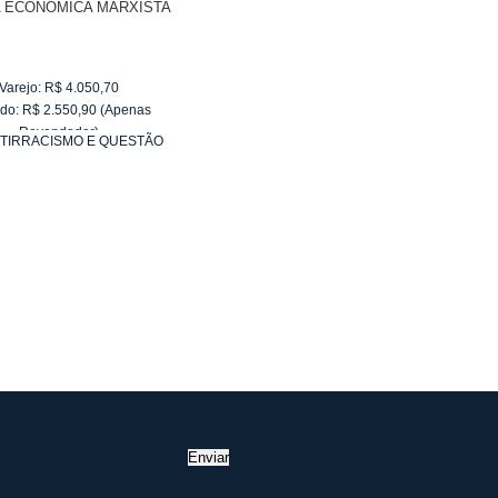
A ECONÔMICA MARXISTA
Varejo:
R$
4.050,70
do:
R$
2.550,90
(Apenas
Revendedor)
TIRRACISMO E QUESTÃO
10
x
de
R$ 255,09
RACIAL
Enviar