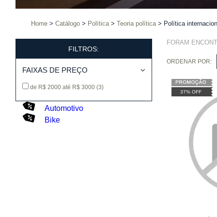
Home
Catálogo
Política
Teoria política
Política internacion
FORAM ENCON
FILTROS:
ORDENAR POR:
FAIXAS DE PREÇO
de R$ 2000 até R$ 3000
(3)
37% OFF
Automotivo
Bike