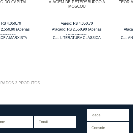
IO DO CAPITAL
VIAGEM DE PETERSBURGO A
TEORI
MOSCOU
:
R$
4.050,70
Varejo:
R$
4.050,70
$
2.550,90
(Apenas
Atacado:
R$
2.550,90
(Apenas
Ataca
vendedor)
Revendedor)
SOFIA MARXISTA
Cat:
LITERATURA CLÁSSICA
Cat:
AN
e
R$ 255,09
10
x
de
R$ 255,09
TRADOS
3
PRODUTOS