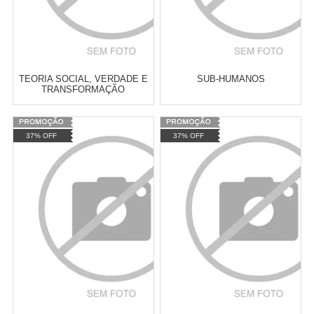
TEORIA SOCIAL, VERDADE E
SUB-HUMANOS
TRANSFORMAÇÃO
Varejo:
R$
4.050,70
Varejo:
R$
4.050,70
37% OFF
37% OFF
Atacado:
R$
2.550,90
(Apenas
Atacado:
R$
2.550,90
(Apenas
Revendedor)
Revendedor)
Cat:
ECONOMIA
Cat:
SOCIOLOGIA DO TRABALHO
10
x
de
R$ 255,09
10
x
de
R$ 255,09
INTERNACIONAL
COMPRAR
COMPRAR