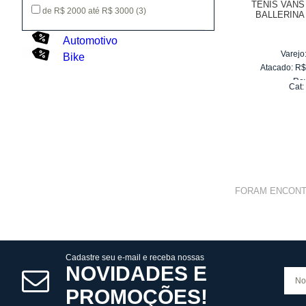
TÊNIS VANS
de R$ 2000 até R$ 3000
(3)
BALLERINA
0
Automotivo
Varejo
Bike
Atacado:
R
Re
Cat
10
x
d
FORAM ENCON
Cadastre seu e-mail e receba nossas
NOVIDADES E
PROMOÇÕES!