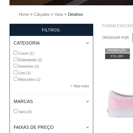
Home
Calçados
Vans
Detalhes
FORAM ENCON
FILTROS:
ORDENAR POR:
CATEGORIA
Couro
(1)
37% OFF
Estampado
(2)
Feminino
(3)
Liso
(1)
Masculino
(1)
+ Veja mais
MARCAS
Vans
(3)
FAIXAS DE PREÇO