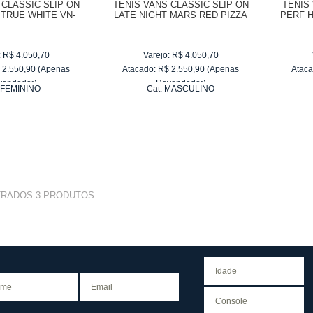
 CLASSIC SLIP ON
TÊNIS VANS CLASSIC SLIP ON
TÊNIS
 TRUE WHITE VN-
LATE NIGHT MARS RED PIZZA
PERF 
3Z4IY1
VN-03Z4IFE
:
R$
4.050,70
Varejo:
R$
4.050,70
$
2.550,90
(Apenas
Atacado:
R$
2.550,90
(Apenas
Ataca
vendedor)
Revendedor)
:
FEMININO
Cat:
MASCULINO
e
R$ 255,09
10
x
de
R$ 255,09
TRADOS
3
PRODUTOS