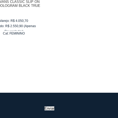
 VANS CLASSIC SLIP ON
HOLOGRAM BLACK TRUE
WHITE VN-03Z4IHH
Varejo:
R$
4.050,70
do:
R$
2.550,90
(Apenas
Revendedor)
Cat:
FEMININO
10
x
de
R$ 255,09
Enviar