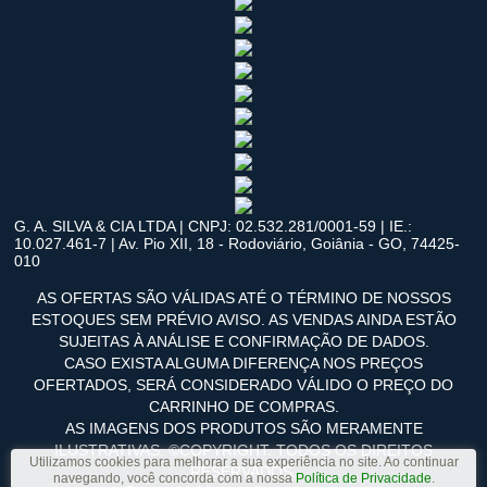
G. A. SILVA & CIA LTDA | CNPJ: 02.532.281/0001-59 | IE.:
10.027.461-7 | Av. Pio XII, 18 - Rodoviário, Goiânia - GO, 74425-
010
AS OFERTAS SÃO VÁLIDAS ATÉ O TÉRMINO DE NOSSOS
ESTOQUES SEM PRÉVIO AVISO. AS VENDAS AINDA ESTÃO
SUJEITAS À ANÁLISE E CONFIRMAÇÃO DE DADOS.
CASO EXISTA ALGUMA DIFERENÇA NOS PREÇOS
OFERTADOS, SERÁ CONSIDERADO VÁLIDO O PREÇO DO
CARRINHO DE COMPRAS.
AS IMAGENS DOS PRODUTOS SÃO MERAMENTE
ILUSTRATIVAS. ©COPYRIGHT. TODOS OS DIREITOS
Utilizamos cookies para melhorar a sua experiência no site. Ao continuar
RESERVADOS.
navegando, você concorda com a nossa
Política de Privacidade
.