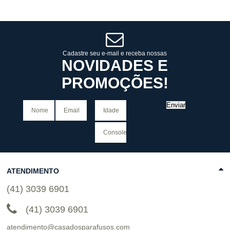
6
x
de
R$ 63,32
6
x
de
R$ 63,32
Cat:
MASCULINO
Cat:
MASCULINO
COMPRAR
COMPRAR
Cadastre seu e-mail e receba nossas
NOVIDADES E
PROMOÇÕES!
Enviar
ATENDIMENTO
(41) 3039 6901
(41) 3039 6901
atendimento@casadosparafusos.com