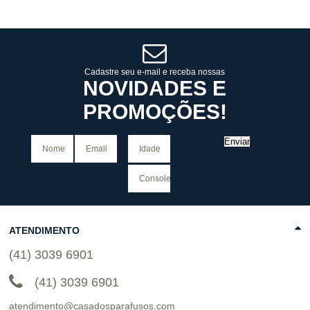
6
x
de
R$ 63,32
6
x
de
R$ 63,32
Cat:
MASCULINO
Cat:
MASCULINO
COMPRAR
COMPRAR
Cadastre seu e-mail e receba nossas
NOVIDADES E
PROMOÇÕES!
Enviar
ATENDIMENTO
(41) 3039 6901
(41) 3039 6901
atendimento@casadosparafusos.com