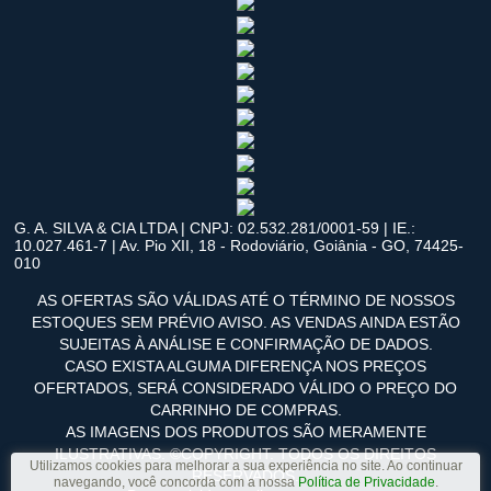
G. A. SILVA & CIA LTDA | CNPJ: 02.532.281/0001-59 | IE.:
10.027.461-7 | Av. Pio XII, 18 - Rodoviário, Goiânia - GO, 74425-
010
AS OFERTAS SÃO VÁLIDAS ATÉ O TÉRMINO DE NOSSOS
ESTOQUES SEM PRÉVIO AVISO. AS VENDAS AINDA ESTÃO
SUJEITAS À ANÁLISE E CONFIRMAÇÃO DE DADOS.
CASO EXISTA ALGUMA DIFERENÇA NOS PREÇOS
OFERTADOS, SERÁ CONSIDERADO VÁLIDO O PREÇO DO
CARRINHO DE COMPRAS.
AS IMAGENS DOS PRODUTOS SÃO MERAMENTE
ILUSTRATIVAS. ©COPYRIGHT. TODOS OS DIREITOS
Utilizamos cookies para melhorar a sua experiência no site. Ao continuar
RESERVADOS.
navegando, você concorda com a nossa
Política de Privacidade
.