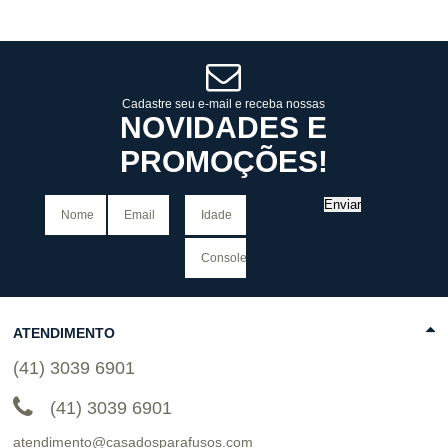
6
x
de
R$ 63,32
6
x
de
R$ 63,32
Cat:
MASCULINO
Cat:
MASCULINO
COMPRAR
COMPRAR
Cadastre seu e-mail e receba nossas
NOVIDADES E
PROMOÇÕES!
Enviar
ATENDIMENTO
(41) 3039 6901
(41) 3039 6901
atendimento@casadosparafusos.com