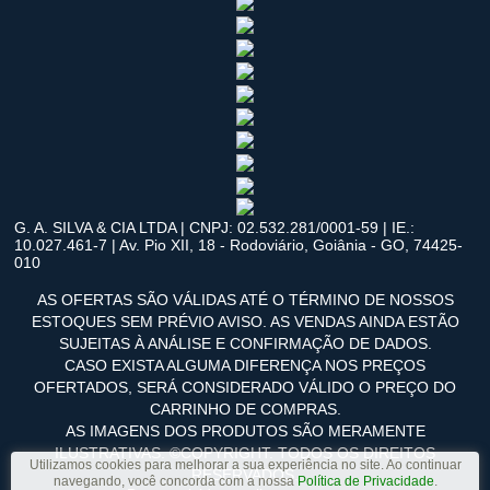
G. A. SILVA & CIA LTDA | CNPJ: 02.532.281/0001-59 | IE.:
10.027.461-7 | Av. Pio XII, 18 - Rodoviário, Goiânia - GO, 74425-
010
AS OFERTAS SÃO VÁLIDAS ATÉ O TÉRMINO DE NOSSOS
ESTOQUES SEM PRÉVIO AVISO. AS VENDAS AINDA ESTÃO
SUJEITAS À ANÁLISE E CONFIRMAÇÃO DE DADOS.
CASO EXISTA ALGUMA DIFERENÇA NOS PREÇOS
OFERTADOS, SERÁ CONSIDERADO VÁLIDO O PREÇO DO
CARRINHO DE COMPRAS.
AS IMAGENS DOS PRODUTOS SÃO MERAMENTE
ILUSTRATIVAS. ©COPYRIGHT. TODOS OS DIREITOS
Utilizamos cookies para melhorar a sua experiência no site. Ao continuar
RESERVADOS.
navegando, você concorda com a nossa
Política de Privacidade
.