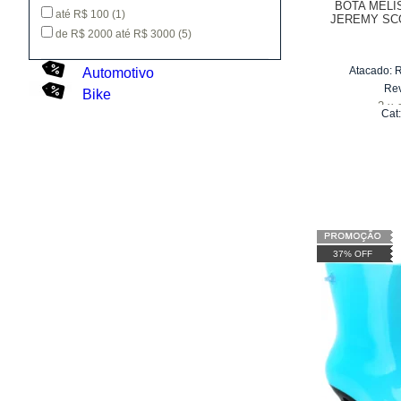
BOTA MELI
até R$ 100
(1)
JEREMY SC
de R$ 2000 até R$ 3000
(5)
Atacado:
Automotivo
Re
Bike
2
x
Cat
37% OFF