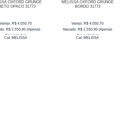
SSA OXFORD GRUNGE
MELISSA OXFORD GRUNGE
RETO OPACO 31773
BORDO 31773
Varejo:
R$
4.050,70
Varejo:
R$
4.050,70
do:
R$
2.550,90
(Apenas
Atacado:
R$
2.550,90
(Apenas
Revendedor)
Revendedor)
Cat:
MELISSA
Cat:
MELISSA
10
x
de
R$ 255,09
10
x
de
R$ 255,09