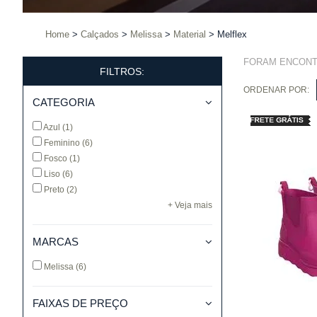
Home
Calçados
Melissa
Material
Melflex
FORAM ENCON
FILTROS:
ORDENAR POR:
CATEGORIA
Azul
(1)
Feminino
(6)
Fosco
(1)
Liso
(6)
Preto
(2)
+ Veja mais
MARCAS
Melissa
(6)
FAIXAS DE PREÇO