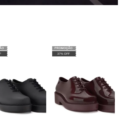
F
37% OFF