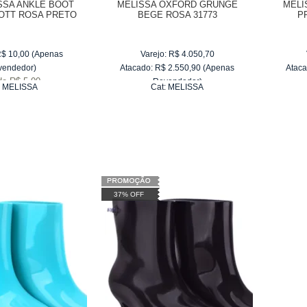
SSA ANKLE BOOT
MELISSA OXFORD GRUNGE
MELI
OTT ROSA PRETO
BEGE ROSA 31773
P
31916
R$
10,00
(Apenas
Varejo:
R$
4.050,70
vendedor)
Atacado:
R$
2.550,90
(Apenas
Ataca
de
R$ 5,00
Revendedor)
:
MELISSA
Cat:
MELISSA
10
x
de
R$ 255,09
37% OFF