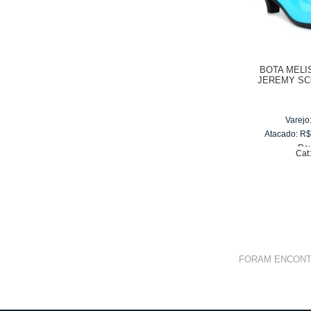
BOTA MELI
JEREMY SC
Varejo
Atacado:
R
Re
Cat
10
x
d
FORAM ENCON