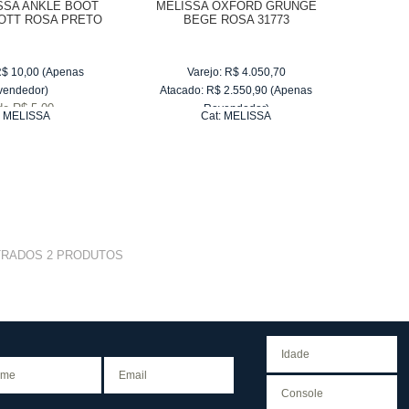
SSA ANKLE BOOT
MELISSA OXFORD GRUNGE
OTT ROSA PRETO
BEGE ROSA 31773
31916
R$
10,00
(Apenas
Varejo:
R$
4.050,70
vendedor)
Atacado:
R$
2.550,90
(Apenas
de
R$ 5,00
Revendedor)
:
MELISSA
Cat:
MELISSA
10
x
de
R$ 255,09
TRADOS
2
PRODUTOS