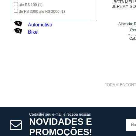
BOTA MELI
até R$ 100
(1)
JEREMY SC
de R$ 2000 até R$ 3000
(1)
Atacado:
Automotivo
Re
Bike
2
x
Cat
FORAM ENCON
Cadastre seu e-mail e receba nossas
NOVIDADES E
PROMOÇÕES!