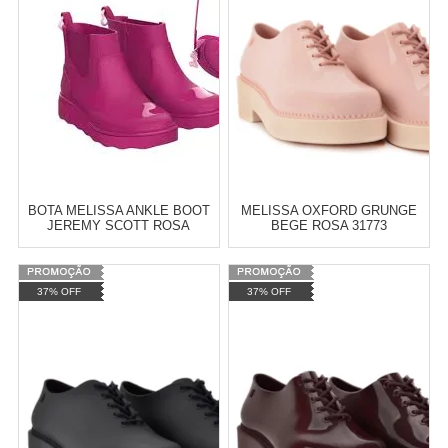
BOTA MELISSA ANKLE BOOT
MELISSA OXFORD GRUNGE
JEREMY SCOTT ROSA
BEGE ROSA 31773
PRETO 31916
Atacado:
R$
10,00
(Apenas
Varejo:
R$
4.050,70
37% OFF
37% OFF
Revendedor)
Atacado:
R$
2.550,90
(Apenas
2
x
de
R$ 5,00
Revendedor)
Cat:
MELISSA
Cat:
MELISSA
10
x
de
R$ 255,09
COMPRAR
COMPRAR