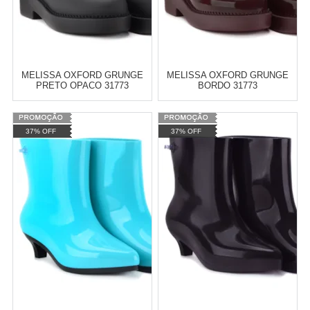
MELISSA OXFORD GRUNGE
MELISSA OXFORD GRUNGE
PRETO OPACO 31773
BORDO 31773
Varejo:
R$
4.050,70
Varejo:
R$
4.050,70
37% OFF
37% OFF
Atacado:
R$
2.550,90
(Apenas
Atacado:
R$
2.550,90
(Apenas
Revendedor)
Revendedor)
Cat:
MELISSA
Cat:
MELISSA
10
x
de
R$ 255,09
10
x
de
R$ 255,09
COMPRAR
COMPRAR