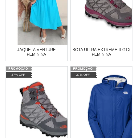
JAQUETA VENTURE
BOTA ULTRA EXTREME II GTX
FEMININA
FEMININA
Atacado:
R$
0,00
(Apenas
Varejo:
R$
4.050,70
37% OFF
37% OFF
Revendedor)
Atacado:
R$
2.550,90
(Apenas
Revendedor)
Cat:
RAFAELANOVEMBRO2022
Cat:
FEMININO
10
x
de
R$ 255,09
COMPRAR
COMPRAR