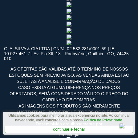
G. A. SILVA & CIA LTDA | CNPJ: 02.532.281/0001-59 | IE.:
10.027.461-7 | Av. Pio XII, 18 - Rodoviário, Goiânia - GO, 74425-
010
AS OFERTAS SÃO VÁLIDAS ATÉ O TÉRMINO DE NOSSOS
ESTOQUES SEM PRÉVIO AVISO. AS VENDAS AINDA ESTÃO
SUJEITAS À ANÁLISE E CONFIRMAÇÃO DE DADOS.
CASO EXISTA ALGUMA DIFERENÇA NOS PREÇOS
OFERTADOS, SERÁ CONSIDERADO VÁLIDO O PREÇO DO
CARRINHO DE COMPRAS.
AS IMAGENS DOS PRODUTOS SÃO MERAMENTE
ILUSTRATIVAS. ©COPYRIGHT. TODOS OS DIREITOS
Utilizamos cookies para melhorar a sua experiência no site. Ao continuar
RESERVADOS.
navegando, você concorda com a nossa
Política de Privacidade
.
Desenvolvido orgulhosamente por
continuar e fechar
Tecnologia