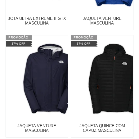
BOTA ULTRA EXTREME II GTX
JAQUETA VENTURE
MASCULINA
MASCULINA
Varejo:
R$
4.050,70
37% OFF
37% OFF
Atacado:
R$
2.550,90
(Apenas
Revendedor)
Cat:
MASCULINO
Cat:
MASCULINO
10
x
de
R$ 255,09
TELEVENDAS TESTE DE
COMPRAR
TELEVENDAS
ESTAMOS EFETUANDO
TESTES
JAQUETA VENTURE
JAQUETA QUINCE COM
MASCULINA
CAPUZ MASCULINA