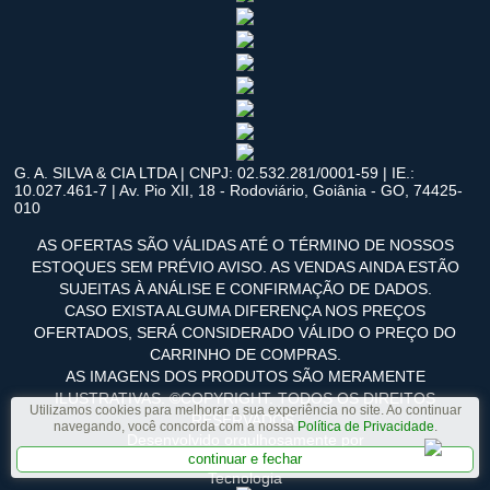
G. A. SILVA & CIA LTDA | CNPJ: 02.532.281/0001-59 | IE.:
10.027.461-7 | Av. Pio XII, 18 - Rodoviário, Goiânia - GO, 74425-
010
AS OFERTAS SÃO VÁLIDAS ATÉ O TÉRMINO DE NOSSOS
ESTOQUES SEM PRÉVIO AVISO. AS VENDAS AINDA ESTÃO
SUJEITAS À ANÁLISE E CONFIRMAÇÃO DE DADOS.
CASO EXISTA ALGUMA DIFERENÇA NOS PREÇOS
OFERTADOS, SERÁ CONSIDERADO VÁLIDO O PREÇO DO
CARRINHO DE COMPRAS.
AS IMAGENS DOS PRODUTOS SÃO MERAMENTE
ILUSTRATIVAS. ©COPYRIGHT. TODOS OS DIREITOS
Utilizamos cookies para melhorar a sua experiência no site. Ao continuar
RESERVADOS.
navegando, você concorda com a nossa
Política de Privacidade
.
Desenvolvido orgulhosamente por
continuar e fechar
Tecnologia