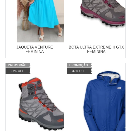
JAQUETA VENTURE
BOTA ULTRA EXTREME II GTX
FEMININA
FEMININA
Atacado:
R$
0,00
(Apenas
Varejo:
R$
4.050,70
37% OFF
37% OFF
Revendedor)
Atacado:
R$
2.550,90
(Apenas
Revendedor)
Cat:
RAFAELANOVEMBRO2022
Cat:
FEMININO
10
x
de
R$ 255,09
COMPRAR
COMPRAR