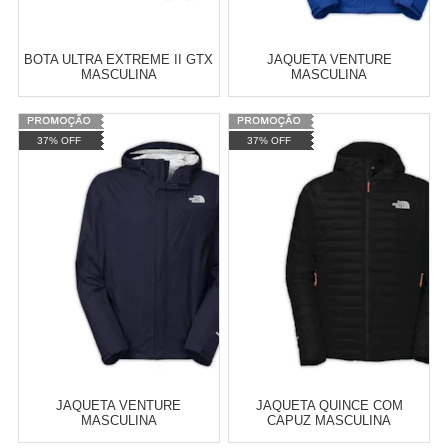
BOTA ULTRA EXTREME II GTX
JAQUETA VENTURE
MASCULINA
MASCULINA
Varejo:
R$
4.050,70
37% OFF
37% OFF
Atacado:
R$
2.550,90
(Apenas
Revendedor)
Cat:
MASCULINO
Cat:
MASCULINO
10
x
de
R$ 255,09
TELEVENDAS TESTE DE
COMPRAR
TELEVENDAS
ESTAMOS EFETUANDO
TESTES
JAQUETA VENTURE
JAQUETA QUINCE COM
MASCULINA
CAPUZ MASCULINA