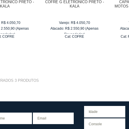
ETRÔNICO PRETO -
COFRE G ELETRÔNICO PRETO -
CAPA
KALA
KALA
MOTOS 
:
R$
4.050,70
Varejo:
R$
4.050,70
$
2.550,90
(Apenas
Atacado:
R$
2.550,90
(Apenas
Ataca
vendedor)
Revendedor)
t:
COFRE
Cat:
COFRE
Cat:
e
R$ 255,09
10
x
de
R$ 255,09
TRADOS
3
PRODUTOS