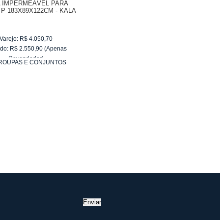
 IMPERMEÁVEL PARA
P 183X89X122CM - KALA
Varejo:
R$
4.050,70
do:
R$
2.550,90
(Apenas
Revendedor)
ROUPAS E CONJUNTOS
10
x
de
R$ 255,09
Enviar