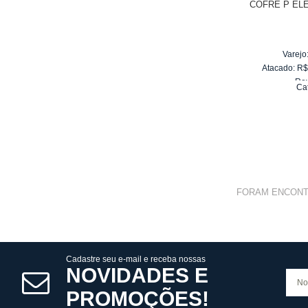
COFRE P EL
Varejo
Atacado:
R
Re
Ca
10
x
d
FORAM ENCON
Cadastre seu e-mail e receba nossas
NOVIDADES E
PROMOÇÕES!