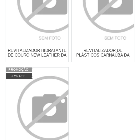
REVITALIZADOR HIDRATANTE
REVITALIZADOR DE
DE COURO NEW LEATHER DA
PLÁSTICOS CARNAÚBA DA
NEW POLISH
NEW POLISH
Varejo:
R$
4.050,70
Varejo:
R$
4.050,70
37% OFF
Atacado:
R$
2.550,90
(Apenas
Atacado:
R$
2.550,90
(Apenas
Revendedor)
Revendedor)
Cat:
PLASTICOS
Cat:
PLASTICOS
10
x
de
R$ 255,09
10
x
de
R$ 255,09
COMPRAR
COMPRAR