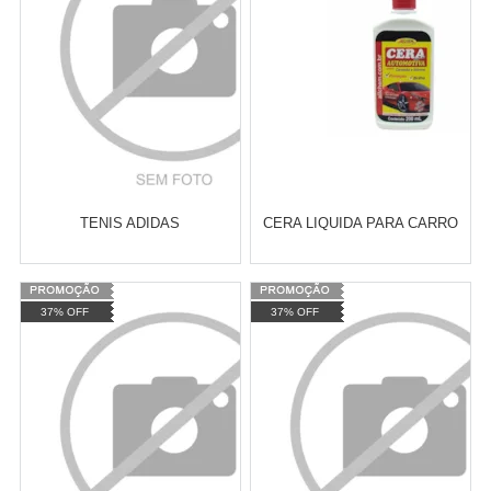
TENIS ADIDAS
CERA LIQUIDA PARA CARRO
Varejo:
R$
4.050,70
Varejo:
R$
4.050,70
37% OFF
37% OFF
Atacado:
R$
2.550,90
(Apenas
Atacado:
R$
2.550,90
(Apenas
Revendedor)
Revendedor)
Cat:
ESPUMA
Cat:
CERAS
10
x
de
R$ 255,09
10
x
de
R$ 255,09
COMPRAR
COMPRAR