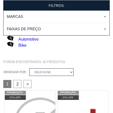
FILTROS:
MARCAS
FAIXAS DE PREÇO
Automotivo
Bike
FORAM ENCONTRADOS
30
PRODUTOS
ORDENAR POR:
SELECIONE
1
2
>
37% OFF
37% OFF