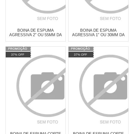
BOINA DE ESPUMA
BOINA DE ESPUMA
AGRESSIVA 2" OU 55MM DA
AGRESSIVA 1" OU 30MM DA
NEW POLISH
NEW POLISH
Varejo:
R$
4.050,70
Varejo:
R$
4.050,70
37% OFF
37% OFF
Atacado:
R$
2.550,90
(Apenas
Atacado:
R$
2.550,90
(Apenas
Revendedor)
Revendedor)
Cat:
ESPUMA
Cat:
ESPUMA
10
x
de
R$ 255,09
10
x
de
R$ 255,09
COMPRAR
COMPRAR
BOINA DE ESPUMA CORTE
BOINA DE ESPUMA CORTE