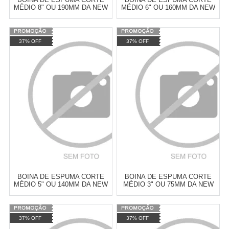
MÉDIO 8" OU 190MM DA NEW
MÉDIO 6" OU 160MM DA NEW
POLISH
POLISH
Varejo:
R$
4.050,70
Varejo:
R$
4.050,70
37% OFF
37% OFF
Atacado:
R$
2.550,90
(Apenas
Atacado:
R$
2.550,90
(Apenas
Revendedor)
Revendedor)
Cat:
ESPUMA
Cat:
ESPUMA
10
x
de
R$ 255,09
10
x
de
R$ 255,09
COMPRAR
COMPRAR
BOINA DE ESPUMA CORTE
BOINA DE ESPUMA CORTE
MÉDIO 5" OU 140MM DA NEW
MÉDIO 3" OU 75MM DA NEW
POLISH
POLISH
Varejo:
R$
4.050,70
Varejo:
R$
4.050,70
37% OFF
37% OFF
Atacado:
R$
2.550,90
(Apenas
Atacado:
R$
2.550,90
(Apenas