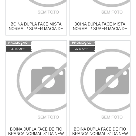
BOINA DUPLA FACE MISTA
BOINA DUPLA FACE MISTA
NORMAL / SUPER MACIA DE
NORMAL / SUPER MACIA DE
FIO 8" DA NEW POLISH
FIO 5" DA NEW POLISH
Varejo:
R$
4.050,70
Varejo:
R$
4.050,70
37% OFF
37% OFF
Atacado:
R$
2.550,90
(Apenas
Atacado:
R$
2.550,90
(Apenas
Revendedor)
Revendedor)
Cat:
FIO
Cat:
FIO
10
x
de
R$ 255,09
10
x
de
R$ 255,09
COMPRAR
COMPRAR
BOINA DUPLA FACE DE FIO
BOINA DUPLA FACE DE FIO
BRANCA NORMAL 8" DA NEW
BRANCA NORMAL 5" DA NEW