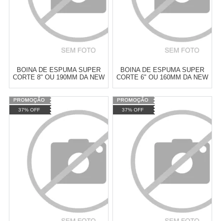
BOINA DE ESPUMA SUPER
BOINA DE ESPUMA SUPER
CORTE 8" OU 190MM DA NEW
CORTE 6" OU 160MM DA NEW
POLISH
POLISH
Varejo:
R$
4.050,70
Varejo:
R$
4.050,70
37% OFF
37% OFF
Atacado:
R$
2.550,90
(Apenas
Atacado:
R$
2.550,90
(Apenas
Revendedor)
Revendedor)
Cat:
ESPUMA
Cat:
ESPUMA
10
x
de
R$ 255,09
10
x
de
R$ 255,09
COMPRAR
COMPRAR