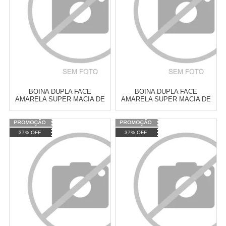
COMPRAR
COMPRAR
BOINA DUPLA FACE
BOINA DUPLA FACE
AMARELA SUPER MACIA DE
AMARELA SUPER MACIA DE
FIO 8" DA NEW POLISH
FIO 5" DA NEW POLISH
Varejo:
R$
4.050,70
Varejo:
R$
4.050,70
37% OFF
37% OFF
Atacado:
R$
2.550,90
(Apenas
Atacado:
R$
2.550,90
(Apenas
Revendedor)
Revendedor)
Cat:
FIO
Cat:
FIO
10
x
de
R$ 255,09
10
x
de
R$ 255,09
COMPRAR
COMPRAR