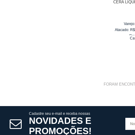
CERA LIQU
Varejo
Atacado:
R
Re
Ca
10
x
d
FORAM ENCON
Cadastre seu e-mail e receba nossas
NOVIDADES E
PROMOÇÕES!