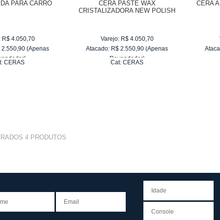
IDA PARA CARRO
CERA PASTE WAX
CERA A
CRISTALIZADORA NEW POLISH
:
R$
4.050,70
Varejo:
R$
4.050,70
$
2.550,90
(Apenas
Atacado:
R$
2.550,90
(Apenas
Ataca
vendedor)
Revendedor)
t:
CERAS
Cat:
CERAS
e
R$ 255,09
10
x
de
R$ 255,09
TRADOS
4
PRODUTOS