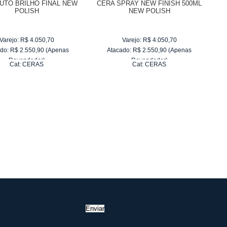
UTO BRILHO FINAL NEW
CERA SPRAY NEW FINISH 500ML
POLISH
NEW POLISH
Varejo:
R$
4.050,70
Varejo:
R$
4.050,70
do:
R$
2.550,90
(Apenas
Atacado:
R$
2.550,90
(Apenas
Revendedor)
Revendedor)
Cat:
CERAS
Cat:
CERAS
10
x
de
R$ 255,09
10
x
de
R$ 255,09
Enviar