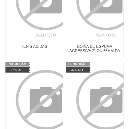
TENIS ADIDAS
BOINA DE ESPUMA
AGRESSIVA 2" OU 55MM DA
NEW POLISH
Varejo:
R$
4.050,70
Varejo:
R$
4.050,70
37% OFF
37% OFF
Atacado:
R$
2.550,90
(Apenas
Atacado:
R$
2.550,90
(Apenas
Revendedor)
Revendedor)
Cat:
ESPUMA
Cat:
ESPUMA
10
x
de
R$ 255,09
10
x
de
R$ 255,09
COMPRAR
COMPRAR