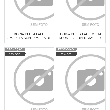
BOINA DUPLA FACE
BOINA DUPLA FACE MISTA
AMARELA SUPER MACIA DE
NORMAL / SUPER MACIA DE
FIO 5" DA NEW POLISH
FIO 8" DA NEW POLISH
Varejo:
R$
4.050,70
Varejo:
R$
4.050,70
37% OFF
37% OFF
Atacado:
R$
2.550,90
(Apenas
Atacado:
R$
2.550,90
(Apenas
Revendedor)
Revendedor)
Cat:
FIO
Cat:
FIO
10
x
de
R$ 255,09
10
x
de
R$ 255,09
COMPRAR
COMPRAR