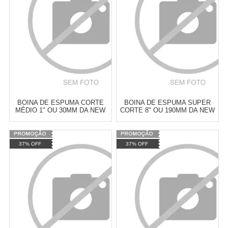
COMPRAR
COMPRAR
BOINA DE ESPUMA CORTE
BOINA DE ESPUMA SUPER
MÉDIO 1" OU 30MM DA NEW
CORTE 8" OU 190MM DA NEW
POLISH
POLISH
Varejo:
R$
4.050,70
Varejo:
R$
4.050,70
37% OFF
37% OFF
Atacado:
R$
2.550,90
(Apenas
Atacado:
R$
2.550,90
(Apenas
Revendedor)
Revendedor)
Cat:
ESPUMA
Cat:
ESPUMA
10
x
de
R$ 255,09
10
x
de
R$ 255,09
COMPRAR
COMPRAR