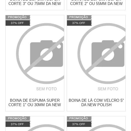
CORTE 3" OU 75MM DA NEW
CORTE 2" OU 55MM DA NEW
POLISH
POLISH
Varejo:
R$
4.050,70
Varejo:
R$
4.050,70
37% OFF
37% OFF
Atacado:
R$
2.550,90
(Apenas
Atacado:
R$
2.550,90
(Apenas
Revendedor)
Revendedor)
Cat:
ESPUMA
Cat:
ESPUMA
10
x
de
R$ 255,09
10
x
de
R$ 255,09
COMPRAR
COMPRAR
BOINA DE ESPUMA SUPER
BOINA DE LÃ COM VELCRO 5"
CORTE 1" OU 30MM DA NEW
DA NEW POLISH
POLISH
Varejo:
R$
4.050,70
Varejo:
R$
4.050,70
37% OFF
37% OFF
Atacado:
R$
2.550,90
(Apenas
Atacado:
R$
2.550,90
(Apenas