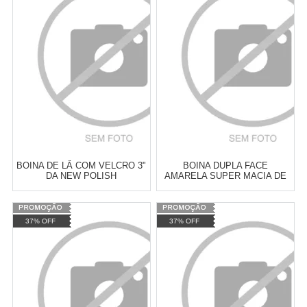
Revendedor)
Revendedor)
Cat:
ESPUMA
Cat:
FIO
10
x
de
R$ 255,09
10
x
de
R$ 255,09
COMPRAR
COMPRAR
BOINA DE LÃ COM VELCRO 3"
BOINA DUPLA FACE
DA NEW POLISH
AMARELA SUPER MACIA DE
FIO 8" DA NEW POLISH
Varejo:
R$
4.050,70
Varejo:
R$
4.050,70
37% OFF
37% OFF
Atacado:
R$
2.550,90
(Apenas
Atacado:
R$
2.550,90
(Apenas
Revendedor)
Revendedor)
Cat:
FIO
Cat:
FIO
10
x
de
R$ 255,09
10
x
de
R$ 255,09
COMPRAR
COMPRAR