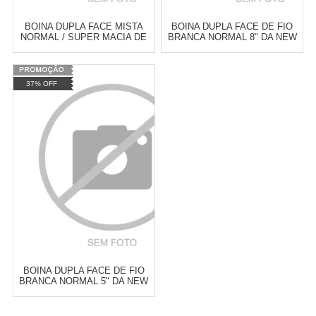
BOINA DUPLA FACE MISTA
BOINA DUPLA FACE DE FIO
NORMAL / SUPER MACIA DE
BRANCA NORMAL 8" DA NEW
FIO 5" DA NEW POLISH
POLISH
Varejo:
R$
4.050,70
Varejo:
R$
4.050,70
37% OFF
Atacado:
R$
2.550,90
(Apenas
Atacado:
R$
2.550,90
(Apenas
Revendedor)
Revendedor)
Cat:
FIO
Cat:
FIO
10
x
de
R$ 255,09
10
x
de
R$ 255,09
COMPRAR
COMPRAR
BOINA DUPLA FACE DE FIO
BRANCA NORMAL 5" DA NEW
POLISH