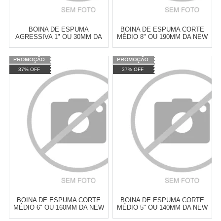
BOINA DE ESPUMA
BOINA DE ESPUMA CORTE
AGRESSIVA 1" OU 30MM DA
MÉDIO 8" OU 190MM DA NEW
NEW POLISH
POLISH
Varejo:
R$
4.050,70
Varejo:
R$
4.050,70
37% OFF
37% OFF
Atacado:
R$
2.550,90
(Apenas
Atacado:
R$
2.550,90
(Apenas
Revendedor)
Revendedor)
Cat:
ESPUMA
Cat:
ESPUMA
10
x
de
R$ 255,09
10
x
de
R$ 255,09
COMPRAR
COMPRAR
BOINA DE ESPUMA CORTE
BOINA DE ESPUMA CORTE
MÉDIO 6" OU 160MM DA NEW
MÉDIO 5" OU 140MM DA NEW
POLISH
POLISH